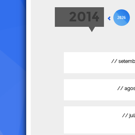
2014
2026
// setemb
// agos
// ju