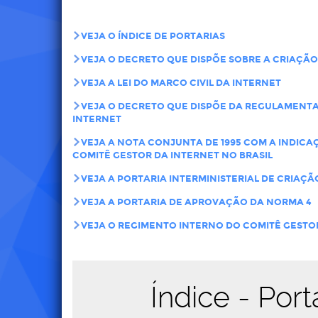
VEJA O ÍNDICE DE PORTARIAS
VEJA O DECRETO QUE DISPÕE SOBRE A CRIAÇÃO
VEJA A LEI DO MARCO CIVIL DA INTERNET
VEJA O DECRETO QUE DISPÕE DA REGULAMENTA
INTERNET
VEJA A NOTA CONJUNTA DE 1995 COM A INDICA
COMITÊ GESTOR DA INTERNET NO BRASIL
VEJA A PORTARIA INTERMINISTERIAL DE CRIAÇÃO
VEJA A PORTARIA DE APROVAÇÃO DA NORMA 4
VEJA O REGIMENTO INTERNO DO COMITÊ GESTOR
Índice - Port