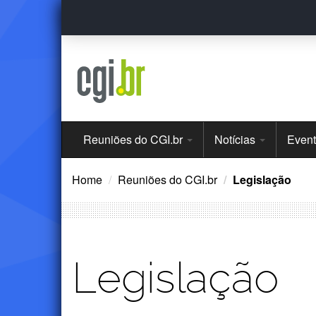
Ir
para
o
conteúdo
Menu
Reuniões do CGI.br
Notícias
Even
Principal
Home
Reuniões do CGI.br
Legislação
Legislação