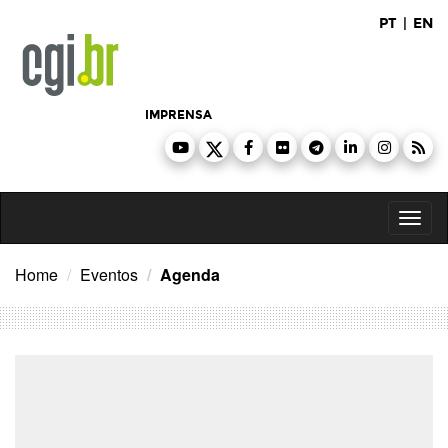
Ir
PT
|
EN
para
o
conteúdo
IMPRENSA
Toggl
naviga
Home
Eventos
Agenda