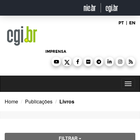
Ir
para
o
conteúdo
PT
|
EN
IMPRENSA
Toggl
naviga
Home
Publicações
Livros
FILTRAR