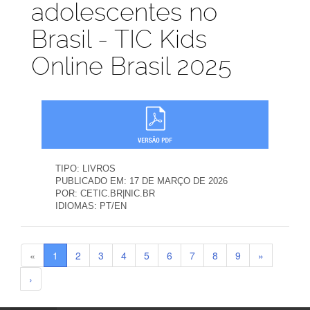
adolescentes no
Brasil - TIC Kids
Online Brasil 2025
TIPO:
LIVROS
PUBLICADO EM:
17 DE MARÇO DE 2026
POR:
CETIC.BR|NIC.BR
IDIOMAS:
PT/EN
«
1
2
3
4
5
6
7
8
9
»
›