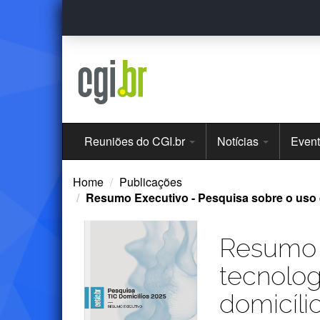
Ir
para
o
conteúdo
Menu
Reuniões do CGI.br
Notícias
Even
Principal
Home
Publicações
Resumo Executivo - Pesquisa sobre o uso d
Resumo E
tecnolo
domicíli