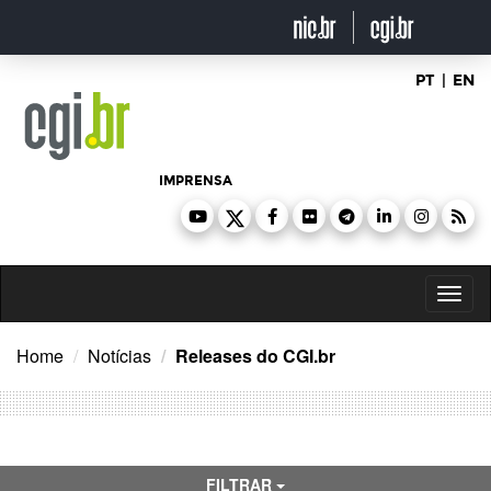
Ir
para
o
conteúdo
PT
|
EN
IMPRENSA
Toggl
naviga
Home
Notícias
Releases do CGI.br
FILTRAR