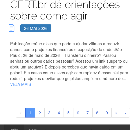
CERT.br dá orientações
sobre como agir
26 MAI 2026
Publicação reúne dicas que podem ajudar vítimas a reduzir
danos, como prejuízos financeiros e exposição de dadosSão
Paulo, 26 de maio de 2026 – Transferiu dinheiro? Passou
senhas ou outros dados pessoais? Acessou um link suspeito ou
abriu um arquivo? E depois percebeu que havia caído em um
golpe? Em casos como esses agir com rapidez é essencial para
reduzir prejuízos e evitar que golpistas ampliem o número de...
VEJA MAIS
«
1
2
3
4
5
6
7
8
9
»
›