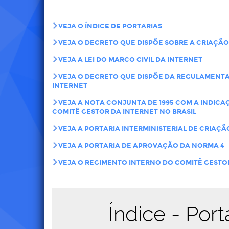
VEJA O ÍNDICE DE PORTARIAS
VEJA O DECRETO QUE DISPÕE SOBRE A CRIAÇÃO
VEJA A LEI DO MARCO CIVIL DA INTERNET
VEJA O DECRETO QUE DISPÕE DA REGULAMENTA
INTERNET
VEJA A NOTA CONJUNTA DE 1995 COM A INDICA
COMITÊ GESTOR DA INTERNET NO BRASIL
VEJA A PORTARIA INTERMINISTERIAL DE CRIAÇÃO
VEJA A PORTARIA DE APROVAÇÃO DA NORMA 4
VEJA O REGIMENTO INTERNO DO COMITÊ GESTOR
Índice - Port