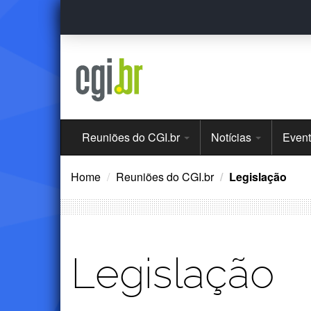
Ir
para
o
conteúdo
Menu
Reuniões do CGI.br
Notícias
Even
Principal
Home
Reuniões do CGI.br
Legislação
Legislação