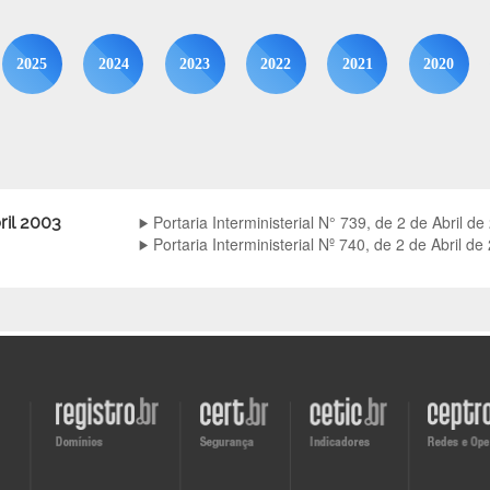
2025
2024
2023
2022
2021
2020
Portaria Interministerial N° 739, de 2 de Abril de
ril 2003
Portaria Interministerial Nº 740, de 2 de Abril de
Visite
Visite
Visite
Visite
o
o
o
o
site
site
site
site
do
do
do
do
Registro.br
CERT.br
CETIC.br
CEPTRO.b