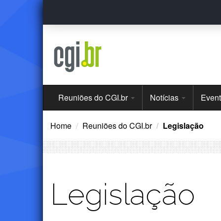
Ir
para
o
conteúdo
Menu
Reuniões do CGI.br
Notícias
Even
Principal
Home
Reuniões do CGI.br
Legislação
Legislação