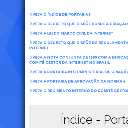
VEJA O ÍNDICE DE PORTARIAS
VEJA O DECRETO QUE DISPÕE SOBRE A CRIAÇÃO
VEJA A LEI DO MARCO CIVIL DA INTERNET
VEJA O DECRETO QUE DISPÕE DA REGULAMENTA
INTERNET
VEJA A NOTA CONJUNTA DE 1995 COM A INDICA
COMITÊ GESTOR DA INTERNET NO BRASIL
VEJA A PORTARIA INTERMINISTERIAL DE CRIAÇÃO
VEJA A PORTARIA DE APROVAÇÃO DA NORMA 4
VEJA O REGIMENTO INTERNO DO COMITÊ GESTOR
Índice - Port