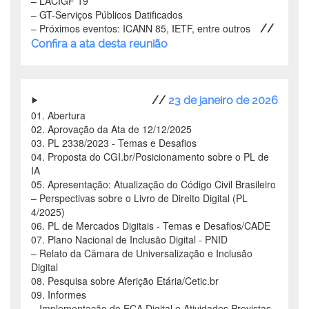
–
LACIGF 19
–
GT-Serviços Públicos Datificados
–
Próximos eventos: ICANN 85, IETF, entre outros
//
Confira a ata desta reunião
//
23 de janeiro de 2026
01. Abertura
02. Aprovação da Ata de 12/12/2025
03. PL 2338/2023 - Temas e Desafios
04. Proposta do CGI.br/Posicionamento sobre o PL de
IA
05. Apresentação: Atualização do Código Civil Brasileiro
–
Perspectivas sobre o Livro de Direito Digital (PL
4/2025)
06. PL de Mercados Digitais - Temas e Desafios/CADE
07. Plano Nacional de Inclusão Digital - PNID
–
Relato da Câmara de Universalização e Inclusão
Digital
08. Pesquisa sobre Aferição Etária/Cetic.br
09. Informes
–
Implementação do ECA Digital e Atividades Previstas