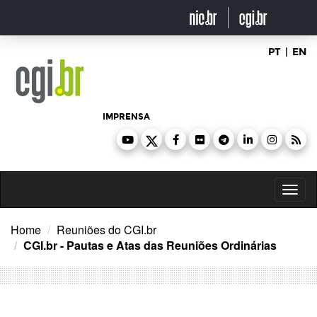
Ir
para
o
conteúdo
PT
|
EN
IMPRENSA
Toggl
naviga
Home
Reuniões do CGI.br
CGI.br - Pautas e Atas das Reuniões Ordinárias