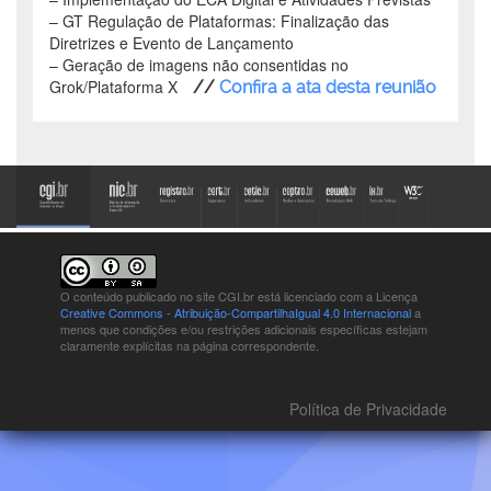
–
GT Regulação de Plataformas: Finalização das
Diretrizes e Evento de Lançamento
–
Geração de imagens não consentidas no
Grok/Plataforma X
//
Confira a ata desta reunião
O conteúdo publicado no site CGI.br está
licenciado com a Licença
Creative Commons - Atribuição-CompartilhaIgual 4.0 Internacional
a
menos que condições e/ou restrições adicionais específicas estejam
claramente explícitas na página correspondente.
Política de Privacidade