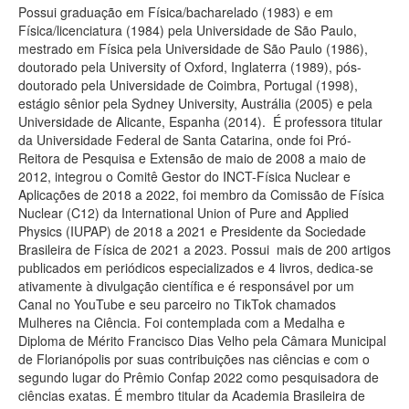
Possui graduação em Física/bacharelado (1983) e em
Física/licenciatura (1984) pela Universidade de São Paulo,
mestrado em Física pela Universidade de São Paulo (1986),
doutorado pela University of Oxford, Inglaterra (1989), pós-
doutorado pela Universidade de Coimbra, Portugal (1998),
estágio sênior pela Sydney University, Austrália (2005) e pela
Universidade de Alicante, Espanha (2014). É professora titular
da Universidade Federal de Santa Catarina, onde foi Pró-
Reitora de Pesquisa e Extensão de maio de 2008 a maio de
2012, integrou o Comitê Gestor do INCT-Física Nuclear e
Aplicações de 2018 a 2022, foi membro da Comissão de Física
Nuclear (C12) da International Union of Pure and Applied
Physics (IUPAP) de 2018 a 2021 e Presidente da Sociedade
Brasileira de Física de 2021 a 2023. Possui mais de 200 artigos
publicados em periódicos especializados e 4 livros, dedica-se
ativamente à divulgação científica e é responsável por um
Canal no YouTube e seu parceiro no TikTok chamados
Mulheres na Ciência. Foi contemplada com a Medalha e
Diploma de Mérito Francisco Dias Velho pela Câmara Municipal
de Florianópolis por suas contribuições nas ciências e com o
segundo lugar do Prêmio Confap 2022 como pesquisadora de
ciências exatas. É membro titular da Academia Brasileira de