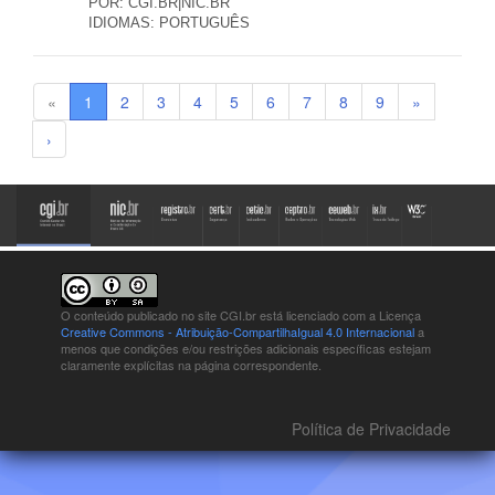
POR:
CGI.BR|NIC.BR
IDIOMAS:
PORTUGUÊS
«
1
2
3
4
5
6
7
8
9
»
›
O conteúdo publicado no site CGI.br está
licenciado com a Licença
Creative Commons - Atribuição-CompartilhaIgual 4.0 Internacional
a
menos que condições e/ou restrições adicionais específicas estejam
claramente explícitas na página correspondente.
Política de Privacidade