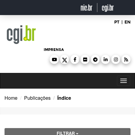
Ir
para
o
conteúdo
PT
|
EN
IMPRENSA
Toggl
naviga
Home
Publicações
Índice
FILTRAR