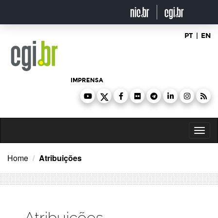
Ir
para
o
conteúdo
PT
|
EN
IMPRENSA
Toggl
naviga
Home
Atribuições
Atribuições