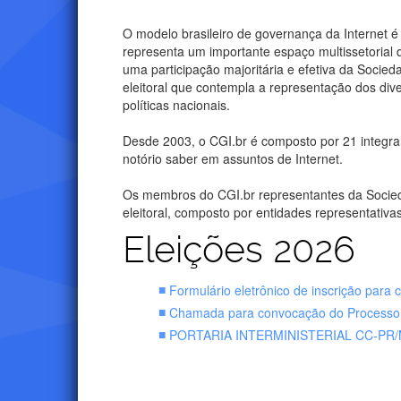
O modelo brasileiro de governança da Internet 
representa um importante espaço multissetorial 
uma participação majoritária e efetiva da Socie
eleitoral que contempla a representação dos div
políticas nacionais.
Desde 2003, o CGI.br é composto por 21 integra
notório saber em assuntos de Internet.
Os membros do CGI.br representantes da Socieda
eleitoral, composto por entidades representativ
Eleições 2026
Formulário eletrônico de inscrição para 
Chamada para convocação do Processo 
PORTARIA INTERMINISTERIAL CC-PR/M