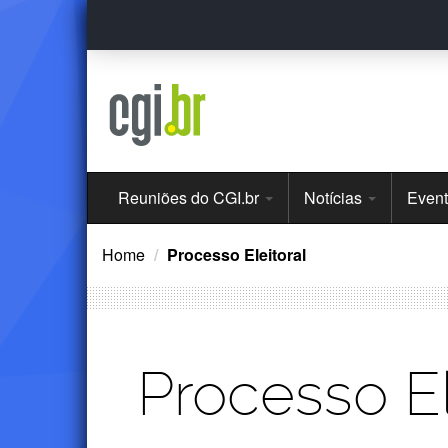
Ir
para
o
conteúdo
Menu
Reuniões do CGI.br
Notícias
Even
Principal
Home
Processo Eleitoral
Processo El