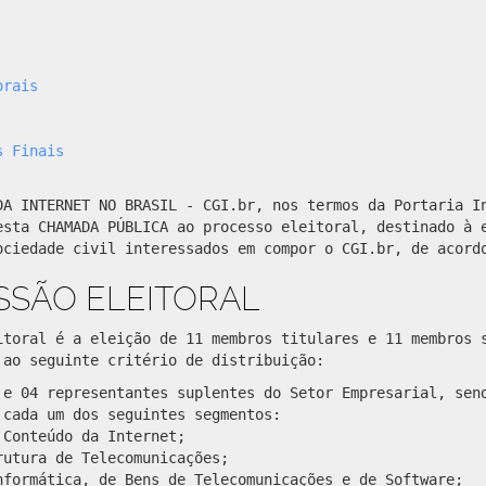
orais
s Finais
DA INTERNET NO BRASIL - CGI.br, nos termos da Portaria I
esta CHAMADA PÚBLICA ao processo eleitoral, destinado à 
ociedade civil interessados em compor o CGI.br, de acord
ISSÃO ELEITORAL
itoral é a eleição de 11 membros titulares e 11 membros 
 ao seguinte critério de distribuição:
 e 04 representantes suplentes do Setor Empresarial, sen
 cada um dos seguintes segmentos:
 Conteúdo da Internet;
rutura de Telecomunicações;
nformática, de Bens de Telecomunicações e de Software;