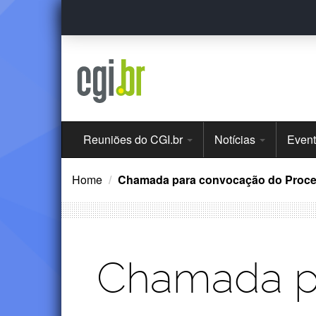
Ir
para
o
conteúdo
Menu
Reuniões do CGI.br
Notícias
Even
Principal
Home
Chamada para convocação do Process
Chamada p