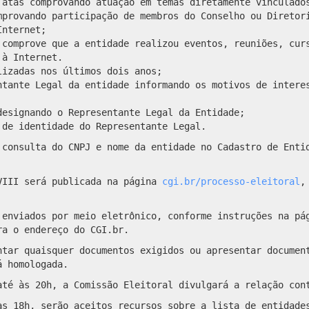
 atas comprovando atuação em temas diretamente vinculado
mprovando participação de membros do Conselho ou Diretor
Internet;
 comprove que a entidade realizou eventos, reuniões, cur
 à Internet.
lizadas nos últimos dois anos;
ntante Legal da entidade informando os motivos de intere
designando o Representante Legal da Entidade;
 de identidade do Representante Legal.
 consulta do CNPJ e nome da entidade no Cadastro de Enti
VIII será publicada na página
cgi.br/processo-eleitoral
,
 enviados por meio eletrônico, conforme instruções na p
ra o endereço do CGI.br.
ntar quaisquer documentos exigidos ou apresentar documen
á homologada.
até às 20h, a Comissão Eleitoral divulgará a relação con
às 18h, serão aceitos recursos sobre a lista de entidade