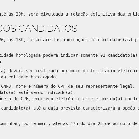
até às 20h, será divulgada a relação definitiva das enti
 DOS CANDIDATOS
26, às 18h, serão aceitas indicações de candidatos(as) p
.
tidade homologada poderá indicar somente 01 candidato(a)
a.
(a) deverá ser realizada por meio do formulário eletrôni
 da entidade homologada.
 CNPJ, nome e número do CPF de seu representante legal;
dato(a) está sendo indicado(a);
úmero do CPF, endereço eletrônico e telefone do(a) candi
 candidato(a) até a data prevista caracterizará a opção 
caminhar, por e-mail, até as 17h do dia 23 de outubro de