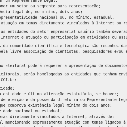
ar um Representante Legal;
onar um setor ou segmento para representação;
ência legal de, no mínimo, dois anos;
epresentatividade nacional ou, no mínimo, estadual;
 atuação em temas diretamente vinculados à Internet ou r
 as entidades do setor empresarial usuário também deverã
 Internet e atuação ou participação em atividades ou ass
s da comunidade científica e tecnológica são reconhecida
pela livre associação de cientistas, pesquisadores e/ou 
ão Eleitoral poderá requerer a apresentação de documento
leitorais, serão homologadas as entidades que tenham env
 CGI.br:
tidade;
a entidade e última alteração estatutária, se houver;
 de eleição e da posse da diretoria ou Representante Leg
que comprova existência legal mínima de dois anos;
vidade nacional ou estadual;
emas diretamente vinculados à Internet, através de:
al mencionando expressamente atuação com temas ligados à