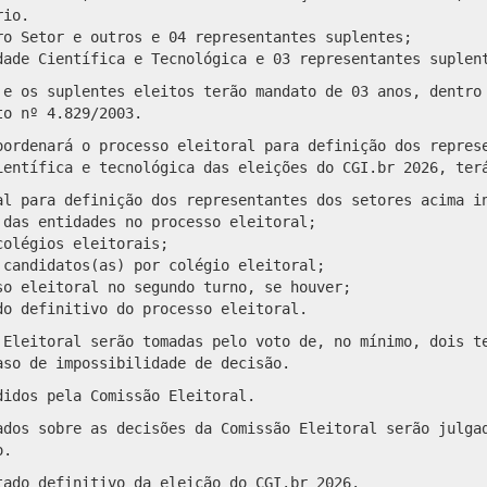
rio.
ro Setor e outros e 04 representantes suplentes;
dade Científica e Tecnológica e 03 representantes suplen
 e os suplentes eleitos terão mandato de 03 anos, dentro
to nº 4.829/2003.
oordenará o processo eleitoral para definição dos repres
ientífica e tecnológica das eleições do CGI.br 2026, ter
al para definição dos representantes dos setores acima i
 das entidades no processo eleitoral;
colégios eleitorais;
 candidatos(as) por colégio eleitoral;
so eleitoral no segundo turno, se houver;
do definitivo do processo eleitoral.
 Eleitoral serão tomadas pelo voto de, no mínimo, dois t
aso de impossibilidade de decisão.
didos pela Comissão Eleitoral.
ados sobre as decisões da Comissão Eleitoral serão julga
o.
tado definitivo da eleição do CGI.br 2026.