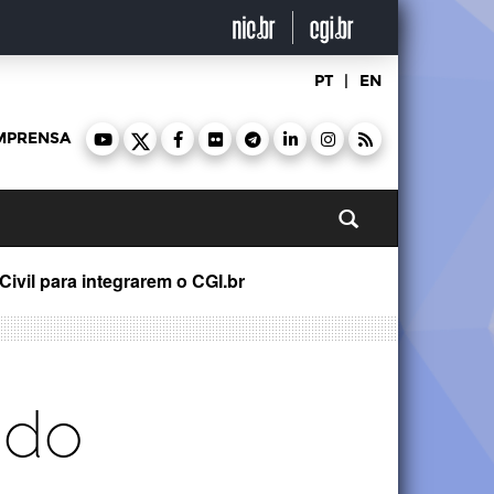
PT
|
EN
MPRENSA
Pesquisar
vil para integrarem o CGI.br
 do