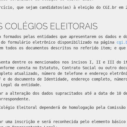
rcício, que sejam candidatos(as) à eleição do CGI.br em 
 COLÉGIOS ELEITORAIS
o formados pelas entidades que apresentarem os dados e d
 do formulário eletrônico disponibilizado na página
cgi.
em todos os documentos descritos no referido item; e que
senta dentre os mencionados nos incisos I, II e III do i
onforme consta no Estatuto, Contrato Social ou outro doc
mpleto atualizado, número de telefone e endereço eletrôn
F e do documento de Identidade, endereço completo, númer
 Legal da entidade.
ar a alteração dos dados supracitados até a data de 10 d
orrespondente.
Colégio Eleitoral dependerá de homologação pela Comissão
ar uma inscrição e será reconhecida pelo elemento básico