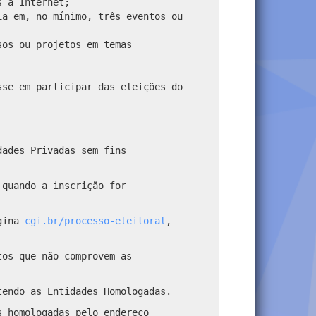
s à Internet;
ia em, no mínimo, três eventos ou
sos ou projetos em temas
sse em participar das eleições do
dades Privadas sem fins
 quando a inscrição for
ágina
cgi.br/processo-eleitoral
,
tos que não comprovem as
tendo as Entidades Homologadas.
s homologadas pelo endereço