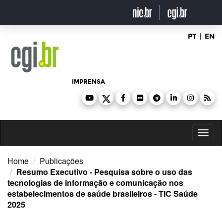
Ir
para
o
conteúdo
PT
|
EN
IMPRENSA
Toggl
naviga
Home
Publicações
Resumo Executivo - Pesquisa sobre o uso das
tecnologias de informação e comunicação nos
estabelecimentos de saúde brasileiros - TIC Saúde
2025