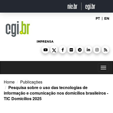
Ir
para
o
conteúdo
PT
|
EN
IMPRENSA
Toggl
naviga
Home
Publicações
Pesquisa sobre o uso das tecnologias de
informação e comunicação nos domicílios brasileiros -
TIC Domicílios 2025