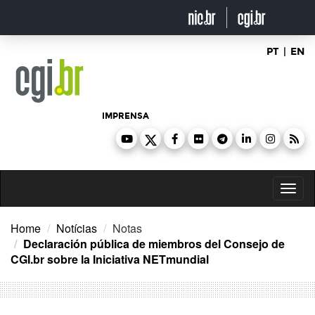
Ir
para
o
conteúdo
PT
|
EN
IMPRENSA
Toggl
naviga
Home
Notícias
Notas
Declaración pública de miembros del Consejo de
CGI.br sobre la Iniciativa NETmundial