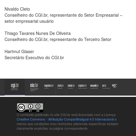
Nivaldo Cleto
Conselheiro do CGI.br, representante do Setor Empresarial –
setor empresarial usuário
Thiago Tavares Nunes De Oliveira
Conselheiro do CGI.br, representante do Terceiro Setor
Hartmut Glaser
Secretário Executivo do CGI.br
O conteúdo publicado no site CGI.br está
licenciado com a Licença
Creative Commons - Atribuição-CompartilhaIgual 4.0 Internacional
a
menos que condições e/ou restrições adicionais específicas estejam
claramente explícitas na página correspondente.