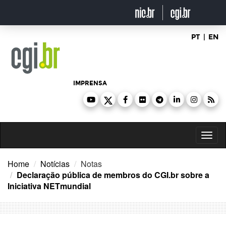
Ir
para
o
conteúdo
PT
|
EN
IMPRENSA
Toggl
naviga
Home
Notícias
Notas
Declaração pública de membros do CGI.br sobre a
Iniciativa NETmundial