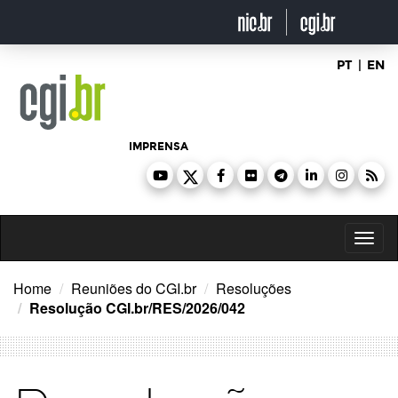
Ir
para
o
conteúdo
PT
|
EN
IMPRENSA
Toggl
naviga
Home
Reuniões do CGI.br
Resoluções
Resolução CGI.br/RES/2026/042