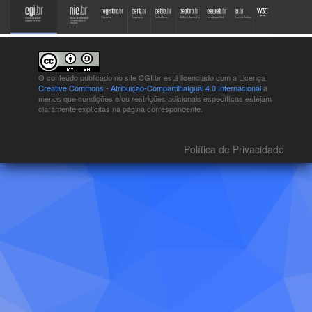
O conteúdo publicado no site CGI.br está
licenciado com a Licença
Creative Commons - Atribuição-CompartilhaIgual 4.0 Internacional
a
menos que condições e/ou restrições adicionais específicas estejam
claramente explícitas na página correspondente.
Política de Privacidade