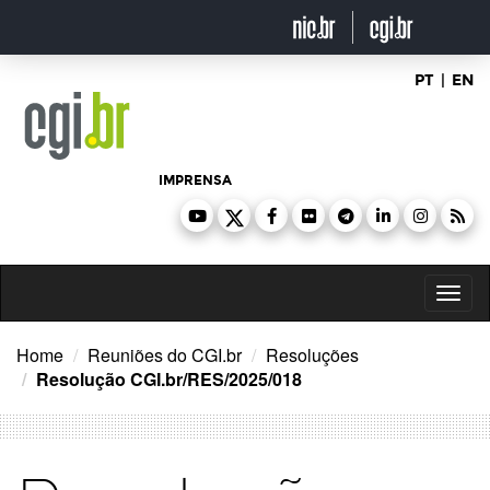
Ir
para
o
conteúdo
PT
|
EN
IMPRENSA
Toggl
naviga
Home
Reuniões do CGI.br
Resoluções
Resolução CGI.br/RES/2025/018