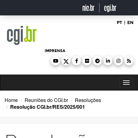
Ir
para
o
conteúdo
PT
|
EN
IMPRENSA
Toggl
naviga
Home
Reuniões do CGI.br
Resoluções
Resolução CGI.br/RES/2025/001