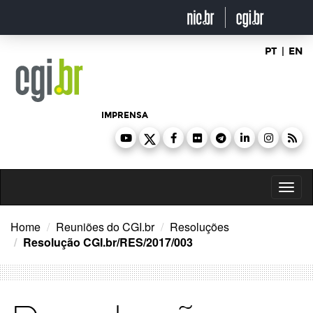
Ir
para
o
conteúdo
PT
|
EN
IMPRENSA
Toggl
naviga
Home
Reuniões do CGI.br
Resoluções
Resolução CGI.br/RES/2017/003