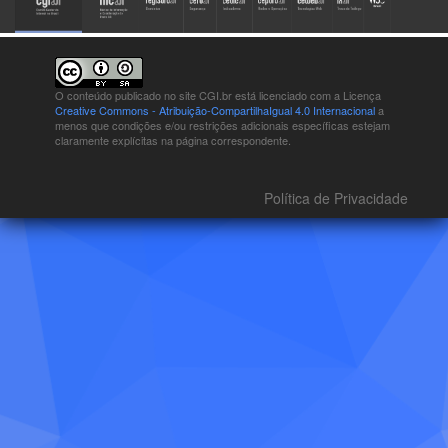
O conteúdo publicado no site CGI.br está
licenciado com a Licença
Creative Commons - Atribuição-CompartilhaIgual 4.0 Internacional
a
menos que condições e/ou restrições adicionais específicas estejam
claramente explícitas na página correspondente.
Política de Privacidade