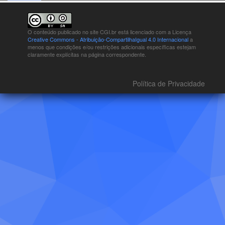
O conteúdo publicado no site CGI.br está
licenciado com a Licença
Creative Commons - Atribuição-CompartilhaIgual 4.0 Internacional
a
menos que condições e/ou restrições adicionais específicas estejam
claramente explícitas na página correspondente.
Política de Privacidade