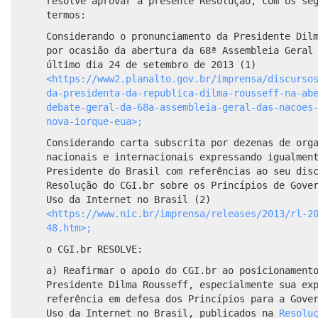
resolve aprovar a presente Resolução, com os se
termos:
Considerando o pronunciamento da Presidente Dil
por ocasião da abertura da 68ª Assembleia Geral
último dia 24 de setembro de 2013 (1)
<https://www2.planalto.gov.br/imprensa/discurso
da-presidenta-da-republica-dilma-rousseff-na-ab
debate-geral-da-68a-assembleia-geral-das-nacoes
nova-iorque-eua>;
Considerando carta subscrita por dezenas de org
nacionais e internacionais expressando igualmen
Presidente do Brasil com referências ao seu dis
Resolução do CGI.br sobre os Princípios de Gove
Uso da Internet no Brasil (2)
<https://www.nic.br/imprensa/releases/2013/rl-2
48.htm>;
o CGI.br RESOLVE:
a) Reafirmar o apoio do CGI.br ao posicionament
Presidente Dilma Rousseff, especialmente sua ex
referência em defesa dos Princípios para a Gove
Uso da Internet no Brasil, publicados na
Resolu