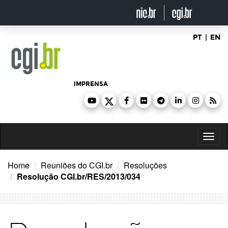
Ir
para
o
conteúdo
PT
|
EN
IMPRENSA
Toggl
naviga
Home
Reuniões do CGI.br
Resoluções
Resolução CGI.br/RES/2013/034