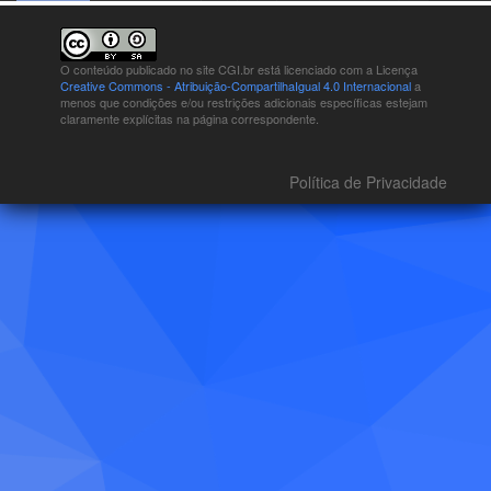
O conteúdo publicado no site CGI.br está
licenciado com a Licença
Creative Commons - Atribuição-CompartilhaIgual 4.0 Internacional
a
menos que condições e/ou restrições adicionais específicas estejam
claramente explícitas na página correspondente.
Política de Privacidade