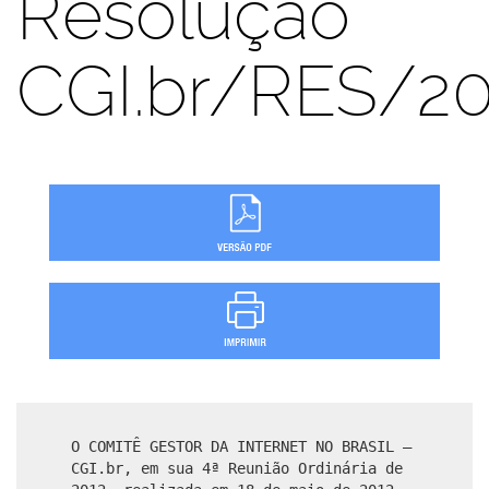
Resolução
CGI.br/RES/2
O COMITÊ GESTOR DA INTERNET NO BRASIL –
CGI.br, em sua 4ª Reunião Ordinária de