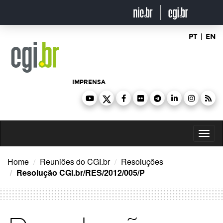
Ir
para
o
conteúdo
PT
|
EN
IMPRENSA
Toggl
naviga
Home
Reuniões do CGI.br
Resoluções
Resolução CGI.br/RES/2012/005/P