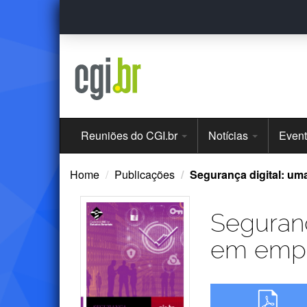
Ir
para
o
conteúdo
Menu
Reuniões do CGI.br
Notícias
Even
Principal
Home
Publicações
Segurança digital: uma
Seguranç
em empre