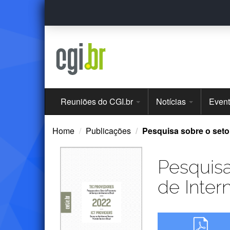
Ir
para
o
conteúdo
Menu
Reuniões do CGI.br
Notícias
Even
Principal
Home
Publicações
Pesquisa sobre o setor
Pesquisa
de Inter