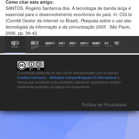
Como citar este artigo:
SANTOS, Rogério Santanna dos. A tecnologia de banda larga é
essencial para o desenvolvimento econômico do país. In: CGI.br
(Comitê Gestor da Internet no Brasil).
Pesquisa sobre o uso das
tecnologias da informação e da comunicação 2005
. São Paulo,
2006, pp. 39-42.
O conteúdo publicado no site CGI.br está
licenciado com a Licença
Creative Commons - Atribuição-CompartilhaIgual 4.0 Internacional
a
menos que condições e/ou restrições adicionais específicas estejam
claramente explícitas na página correspondente.
Política de Privacidade