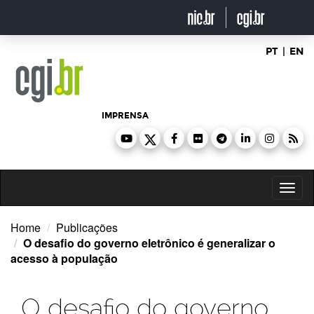
Ir
para
o
conteúdo
PT
|
EN
IMPRENSA
Toggl
naviga
Home
Publicações
O desafio do governo eletrônico é generalizar o
acesso à população
O desafio do governo