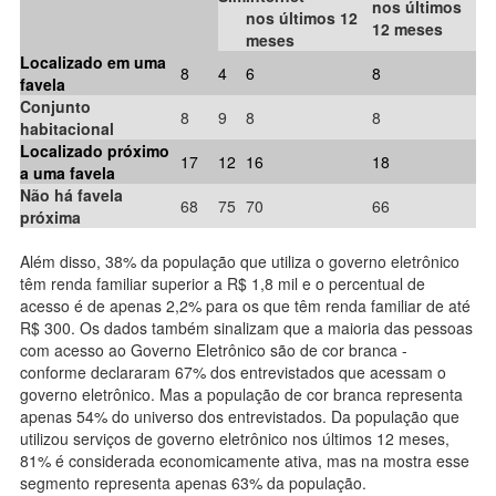
nos últimos
nos últimos 12
12 meses
meses
Localizado em uma
8
4
6
8
favela
Conjunto
8
9
8
8
habitacional
Localizado próximo
17
12
16
18
a uma favela
Não há favela
68
75
70
66
próxima
Além disso, 38% da população que utiliza o governo eletrônico
têm renda familiar superior a R$ 1,8 mil e o percentual de
acesso é de apenas 2,2% para os que têm renda familiar de até
R$ 300. Os dados também sinalizam que a maioria das pessoas
com acesso ao Governo Eletrônico são de cor branca -
conforme declararam 67% dos entrevistados que acessam o
governo eletrônico. Mas a população de cor branca representa
apenas 54% do universo dos entrevistados. Da população que
utilizou serviços de governo eletrônico nos últimos 12 meses,
81% é considerada economicamente ativa, mas na mostra esse
segmento representa apenas 63% da população.