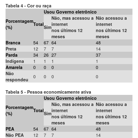
Tabela 4 - Cor ou raça
Usou Governo eletrônico
Não, mas acessou a
Não acessou a
Porcentagem
Total
internet
internet
(%)
Sim
nos últimos 12
nos últimos 12
meses
meses
Branca
54
67
64
48
Preta
12
7
7
14
Parda
34
26
27
37
Indígena
1
1
1
1
Amarela
0
0
0
0
Não
0
0
0
0
respondeu
Tabela 5 - Pessoa economicamente ativa
Usou Governo eletrônico
Não, mas acessou a
Não acessou a
Porcentagem
Total
internet
internet
(%)
Sim
nos últimos 12
nos últimos 12
meses
meses
PEA
54
67
64
48
Não PEA
12
7
7
14