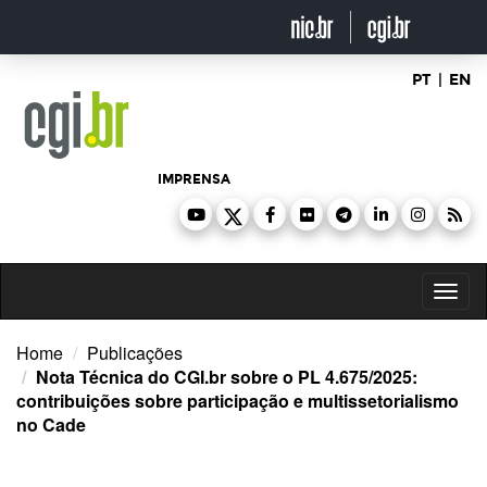
Ir
para
o
conteúdo
PT
|
EN
IMPRENSA
Toggl
naviga
Home
Publicações
Nota Técnica do CGI.br sobre o PL 4.675/2025:
contribuições sobre participação e multissetorialismo
no Cade