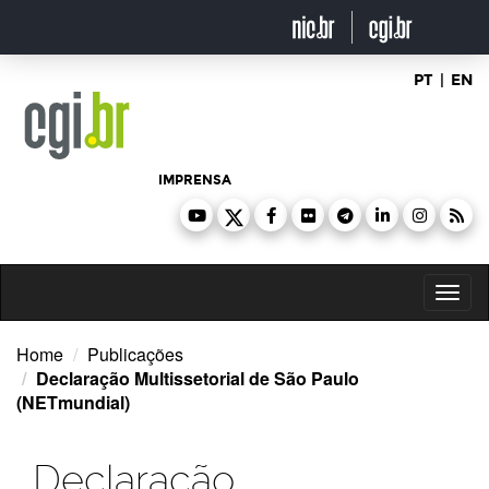
Ir
para
o
conteúdo
PT
|
EN
IMPRENSA
Toggl
naviga
Home
Publicações
Declaração Multissetorial de São Paulo
(NETmundial)
Declaração