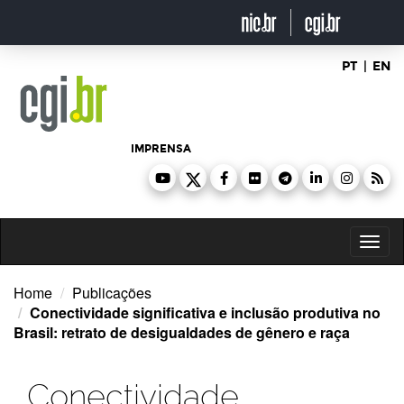
Ir
para
o
conteúdo
PT
|
EN
IMPRENSA
Toggl
naviga
Home
Publicações
Conectividade significativa e inclusão produtiva no
Brasil: retrato de desigualdades de gênero e raça
Conectividade