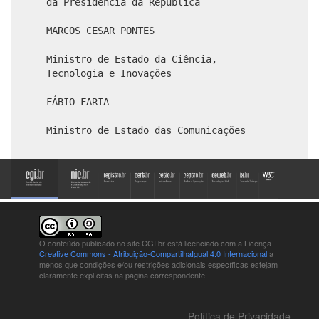
da Presidência da República
MARCOS CESAR PONTES
Ministro de Estado da Ciência,
Tecnologia e Inovações
FÁBIO FARIA
Ministro de Estado das Comunicações
O conteúdo publicado no site CGI.br está
licenciado com a Licença
Creative Commons - Atribuição-CompartilhaIgual 4.0 Internacional
a
menos que condições e/ou restrições adicionais específicas estejam
claramente explícitas na página correspondente.
Política de Privacidade