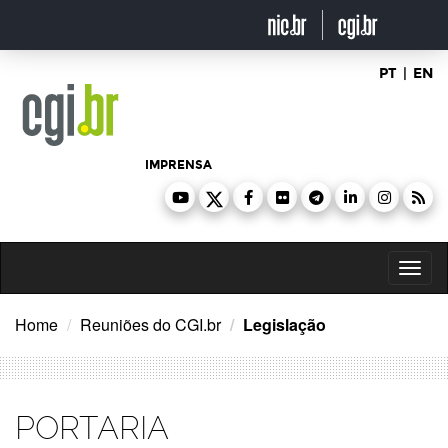
Ir
para
o
conteúdo
PT
|
EN
IMPRENSA
Toggl
naviga
Home
Reuniões do CGI.br
Legislação
PORTARIA