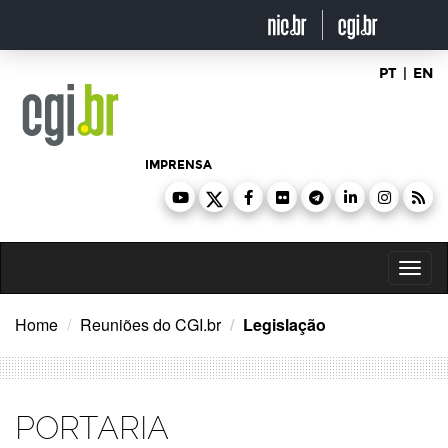
Ir
para
o
conteúdo
PT
|
EN
IMPRENSA
Toggl
naviga
Home
Reuniões do CGI.br
Legislação
PORTARIA