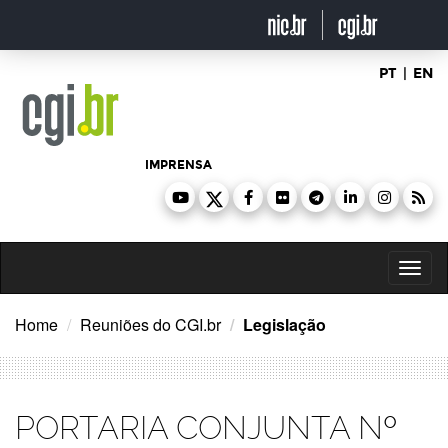
Ir
para
o
conteúdo
PT
|
EN
IMPRENSA
Toggl
naviga
Home
Reuniões do CGI.br
Legislação
PORTARIA CONJUNTA Nº