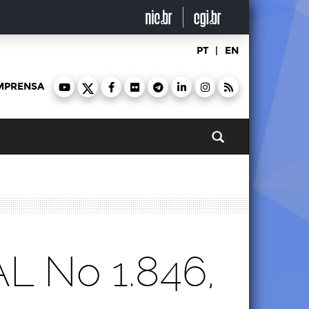
PT
|
EN
MPRENSA
Pesquisar
 No 1.846,