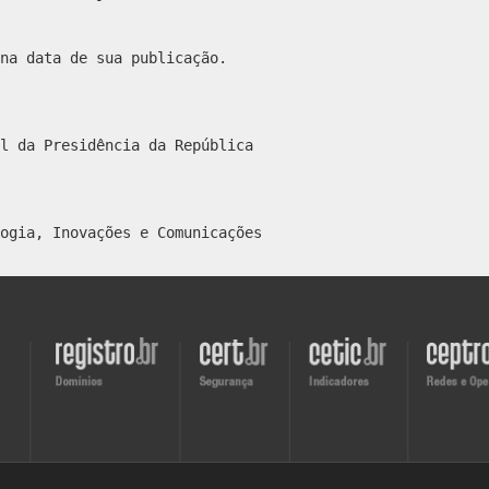
na data de sua publicação.
l da Presidência da República
ogia, Inovações e Comunicações
Visite
Visite
Visite
Visite
o
o
o
o
site
site
site
site
do
do
do
do
Registro.br
CERT.br
CETIC.br
CEPTRO.b