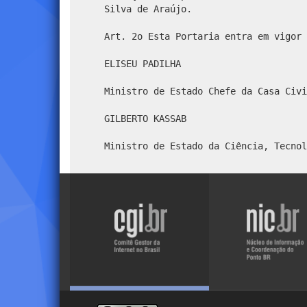
Silva de Araújo.
Art. 2o Esta Portaria entra em vigor 
ELISEU PADILHA
Ministro de Estado Chefe da Casa Civi
GILBERTO KASSAB
Ministro de Estado da Ciência, Tecnol
Visite
Visite
o
o
site
site
do
do
NIC.br
CGI.br