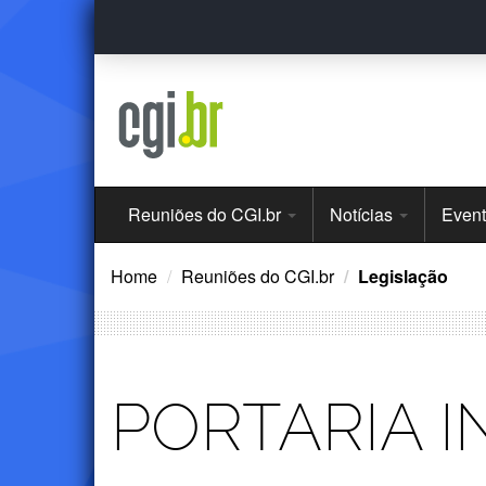
Ir
para
o
conteúdo
Menu
Reuniões do CGI.br
Notícias
Even
Principal
Home
Reuniões do CGI.br
Legislação
PORTARIA I