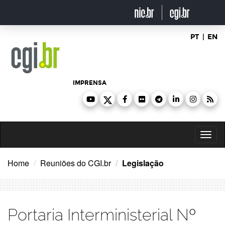
Ir
para
o
conteúdo
PT
|
EN
IMPRENSA
Toggl
naviga
Home
Reuniões do CGI.br
Legislação
Portaria Interministerial Nº