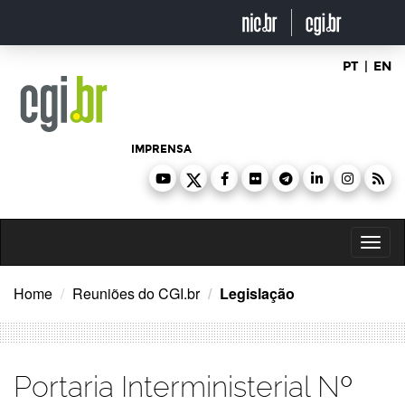
Ir
para
o
conteúdo
PT
|
EN
IMPRENSA
Toggl
naviga
Home
Reuniões do CGI.br
Legislação
Portaria Interministerial Nº