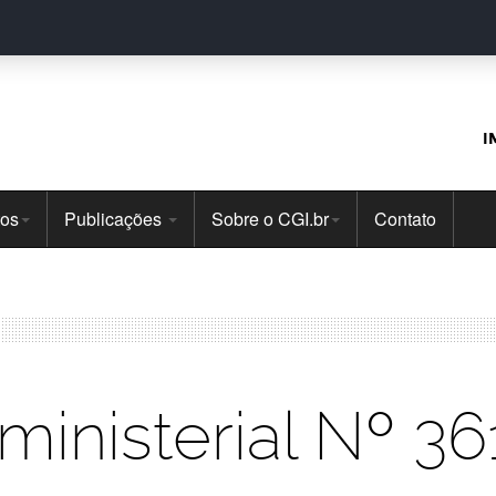
I
tos
Publicações
Sobre o CGI.br
Contato
rministerial Nº 3