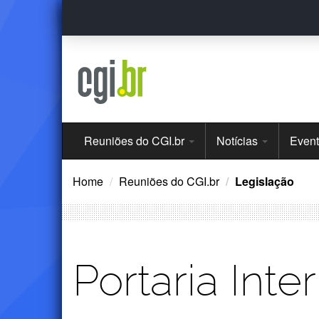
Ir
para
o
conteúdo
Menu
Reuniões do CGI.br
Notícias
Even
Principal
Home
Reuniões do CGI.br
Legislação
Portaria Inte