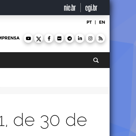
PT
|
EN
MPRENSA
Pesquisar
61, de 30 de