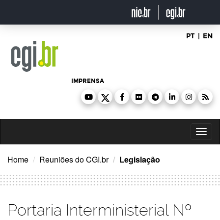
Ir
para
o
conteúdo
PT
|
EN
IMPRENSA
Toggl
naviga
Home
Reuniões do CGI.br
Legislação
Portaria Interministerial Nº