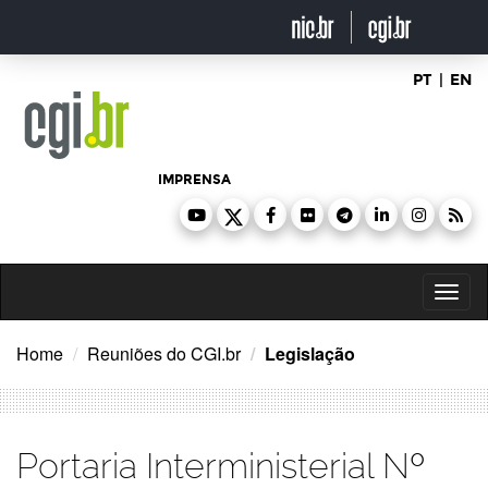
Ir
para
o
conteúdo
PT
|
EN
IMPRENSA
Toggl
naviga
Home
Reuniões do CGI.br
Legislação
Portaria Interministerial Nº