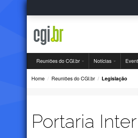
Ir
para
o
conteúdo
Menu
Reuniões do CGI.br
Notícias
Even
Principal
Home
Reuniões do CGI.br
Legislação
Portaria Inte