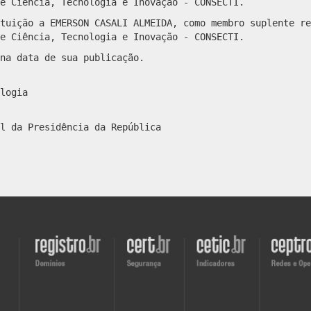
e Ciência, Tecnologia e Inovação - CONSECTI.
tuição a EMERSON CASALI ALMEIDA, como membro suplente re
e Ciência, Tecnologia e Inovação - CONSECTI.
na data de sua publicação.
logia
l da Presidência da República
Visite
Visite
Visite
Visite
o
o
o
o
site
site
site
site
do
do
do
do
Registro.br
CERT.br
CETIC.br
CEPTRO.b