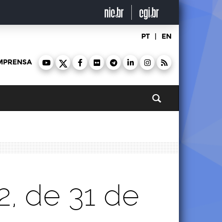
PT
|
EN
MPRENSA
Pesquisar
2, de 31 de