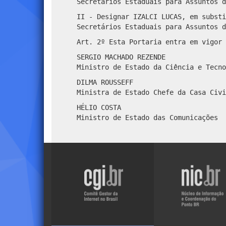
Secretários Estaduais para Assuntos d
II - Designar IZALCI LUCAS, em substi
Secretários Estaduais para Assuntos d
Art. 2º Esta Portaria entra em vigor 
SERGIO MACHADO REZENDE
Ministro de Estado da Ciência e Tecno
DILMA ROUSSEFF
Ministra de Estado Chefe da Casa Civi
HÉLIO COSTA
Ministro de Estado das Comunicações
Visite
Visite
o
o
site
site
do
do
NIC.br
CGI.br