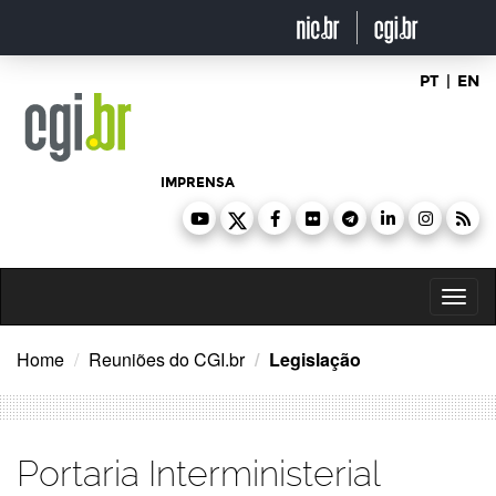
Ir
para
o
conteúdo
PT
|
EN
IMPRENSA
Toggl
naviga
Home
Reuniões do CGI.br
Legislação
Portaria Interministerial