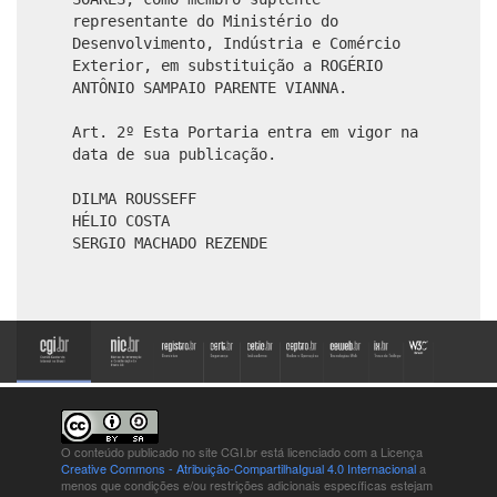
representante do Ministério do
Desenvolvimento, Indústria e Comércio
Exterior, em substituição a ROGÉRIO
ANTÔNIO SAMPAIO PARENTE VIANNA.
Art. 2º Esta Portaria entra em vigor na
data de sua publicação.
DILMA ROUSSEFF
HÉLIO COSTA
SERGIO MACHADO REZENDE
O conteúdo publicado no site CGI.br está
licenciado com a Licença
Creative Commons - Atribuição-CompartilhaIgual 4.0 Internacional
a
menos que condições e/ou restrições adicionais específicas estejam