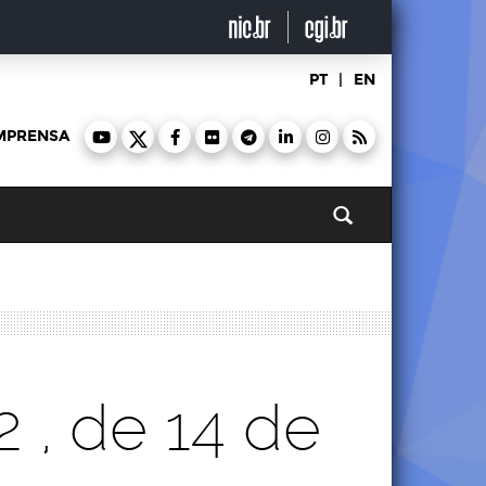
PT
|
EN
MPRENSA
Pesquisar
2 , de 14 de