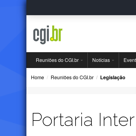
Ir
para
o
conteúdo
Menu
Reuniões do CGI.br
Notícias
Even
Principal
Home
Reuniões do CGI.br
Legislação
Portaria Inte