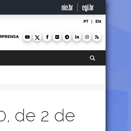
PT
|
EN
MPRENSA
Pesquisar
40, de 2 de