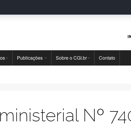
I
tos
Publicações
Sobre o CGI.br
Contato
rministerial Nº 7