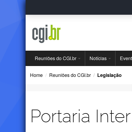
Ir
para
o
conteúdo
Menu
Reuniões do CGI.br
Notícias
Even
Principal
Home
Reuniões do CGI.br
Legislação
Portaria Inte