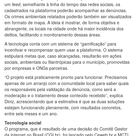
um
feed
, semelhante à linha do tempo das redes sociais, os
cadastrados na plataforma poderão acompanhar as denúncias.
Os crimes ambientais relatados poderão também ser visualizados
em formato de mapa. A ideia é mostrar, de forma objetiva e
abrangente, os locais na cidade onde há maior incidência dos
delitos, facilitando o monitoramento dessas áreas.
A tecnologia conta com um sistema de “gamificação” para
incentivar e recompensar quem usar a plataforma. O sistema
estipulará metas que, caso alcançadas, resultarão em ações
sociais, ambientais ou filantrópicas para o município, promovidas
por empresas e ONGs parceiras.
“O projeto está praticamente pronto para funcionar. Precisamos
apenas de um arranjo com a comunidade local para saber quais
os responsáveis pela validação da denúncia, como será a
moderação e o tratamento desse conteúdo recebido”, explica
Diniz, acrescentando que a estimativa é que as duas soluções
estejam funcionando plenamente, com resultados concretos,
entre seis meses e um ano.
Tecnologia social
O programa, que é resultado de uma decisão do Comitê Gestor
da Internet no Brasil (CGI.br), foi lançado pelo Ceweb.br e MCTI