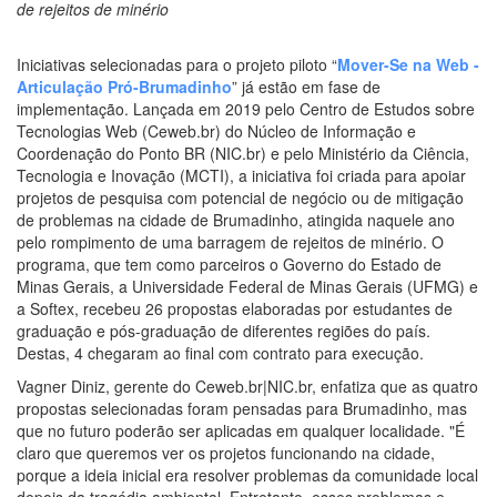
de rejeitos de minério
Iniciativas selecionadas para o projeto piloto “
Mover-Se na Web -
Articulação Pró-Brumadinho
” já estão em fase de
implementação. Lançada em 2019 pelo Centro de Estudos sobre
Tecnologias Web (Ceweb.br) do Núcleo de Informação e
Coordenação do Ponto BR (NIC.br) e pelo Ministério da Ciência,
Tecnologia e Inovação (MCTI), a iniciativa foi criada para apoiar
projetos de pesquisa com potencial de negócio ou de mitigação
de problemas na cidade de Brumadinho, atingida naquele ano
pelo rompimento de uma barragem de rejeitos de minério. O
programa, que tem como parceiros o Governo do Estado de
Minas Gerais, a Universidade Federal de Minas Gerais (UFMG) e
a Softex, recebeu 26 propostas elaboradas por estudantes de
graduação e pós-graduação de diferentes regiões do país.
Destas, 4 chegaram ao final com contrato para execução.
Vagner Diniz, gerente do Ceweb.br|NIC.br, enfatiza que as quatro
propostas selecionadas foram pensadas para Brumadinho, mas
que no futuro poderão ser aplicadas em qualquer localidade. "É
claro que queremos ver os projetos funcionando na cidade,
porque a ideia inicial era resolver problemas da comunidade local
depois da tragédia ambiental. Entretanto, esses problemas e