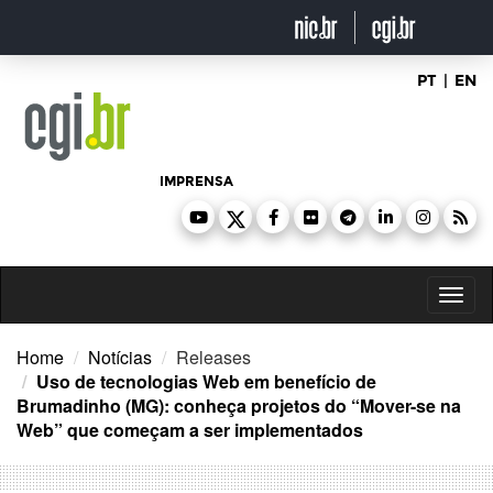
Ir
para
o
conteúdo
PT
|
EN
IMPRENSA
Toggl
naviga
Home
Notícias
Releases
Uso de tecnologias Web em benefício de
Brumadinho (MG): conheça projetos do “Mover-se na
Web” que começam a ser implementados