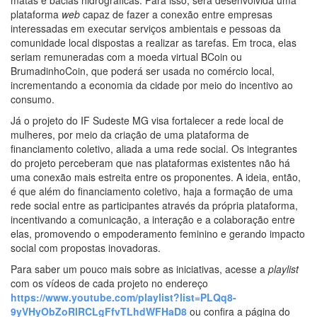
plataforma
web
capaz de fazer a conexão entre empresas
interessadas em executar serviços ambientais e pessoas da
comunidade local dispostas a realizar as tarefas. Em troca, elas
seriam remuneradas com a moeda virtual BCoin ou
BrumadinhoCoin, que poderá ser usada no comércio local,
incrementando a economia da cidade por meio do incentivo ao
consumo.
Já o projeto do IF Sudeste MG visa fortalecer a rede local de
mulheres, por meio da criação de uma plataforma de
financiamento coletivo, aliada a uma rede social. Os integrantes
do projeto perceberam que nas plataformas existentes não há
uma conexão mais estreita entre os proponentes. A ideia, então,
é que além do financiamento coletivo, haja a formação de uma
rede social entre as participantes através da própria plataforma,
incentivando a comunicação, a interação e a colaboração entre
elas, promovendo o empoderamento feminino e gerando impacto
social com propostas inovadoras.
Para saber um pouco mais sobre as iniciativas, acesse a
playlist
com os vídeos de cada projeto no endereço
https://www.youtube.com/playlist?list=PLQq8-
9yVHyObZoRlRCLgFfvTLhdWFHaD8
ou confira a página do