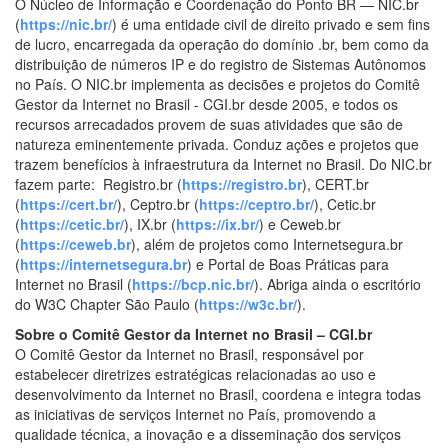
O Núcleo de Informação e Coordenação do Ponto BR — NIC.br
(
https://nic.br/
) é uma entidade civil de direito privado e sem fins
de lucro, encarregada da operação do domínio .br, bem como da
distribuição de números IP e do registro de Sistemas Autônomos
no País. O NIC.br implementa as decisões e projetos do Comitê
Gestor da Internet no Brasil - CGI.br desde 2005, e todos os
recursos arrecadados provem de suas atividades que são de
natureza eminentemente privada. Conduz ações e projetos que
trazem benefícios à infraestrutura da Internet no Brasil. Do NIC.br
fazem parte: Registro.br (
https://registro.br
), CERT.br
(
https://cert.br/
), Ceptro.br (
https://ceptro.br/
), Cetic.br
(
https://cetic.br/
), IX.br (
https://ix.br/
) e Ceweb.br
(
https://ceweb.br
), além de projetos como Internetsegura.br
(
https://internetsegura.br
) e Portal de Boas Práticas para
Internet no Brasil (
https://bcp.nic.br/
). Abriga ainda o escritório
do W3C Chapter São Paulo (
https://w3c.br/
).
Sobre o Comitê Gestor da Internet no Brasil – CGI.br
O
Comitê Gestor da Internet no Brasil
, responsável por
estabelecer diretrizes estratégicas relacionadas ao uso e
desenvolvimento da Internet no Brasil, coordena e integra todas
as iniciativas de serviços Internet no País, promovendo a
qualidade técnica, a inovação e a disseminação dos serviços