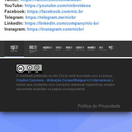
YouTube:
https://youtube.com/nicbrvideos
Facebook:
https://facebook.com/nic.br
Telegram:
https://telegram.me/nicbr
LinkedIn:
https://linkedin.com/company/nic-br/
Instagram:
https://instagram.com/nicbr/
O conteúdo publicado no site CGI.br está
licenciado com a Licença
Creative Commons - Atribuição-CompartilhaIgual 4.0 Internacional
a
menos que condições e/ou restrições adicionais específicas estejam
claramente explícitas na página correspondente.
Política de Privacidade