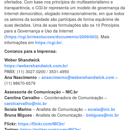
ofertados. Com base nos princípios do multissetorialismo e
transparência, o CGI.br representa um modelo de governança da
Internet democrático, elogiado internacionalmente, em que todos
os setores da sociedade são partícipes de forma equânime de
suas decisões. Uma de suas formulações são os 10 Princípios
para a Governança e Uso da Internet
(
https://cgi.br/resolucoes/documento/2009/003
). Mais
informações em
https://cgi.br/
.
Contatos para a Imprensa:
Weber Shandwick
https://webershandwick.com.br/
PABX: (11) 3027-0200 / 3531-4950
Ana Nascimento
–
anascimento@webershandwick.com
–
(11) 98670-6579
Assessoria de Comunicação – NIC.br
Carolina Carvalho
– Coordenadora de Comunicação –
carolcarvalho@nic.br
Soraia Marino
– Analista de Comunicação –
soraia@nic.br
Bruna Migues
- Analista de Comunicação -
bmigues@nic.br
Flickr:
https://flickr.com/NICbr/
Twitter:
https://twitter.com/comuNICbr/