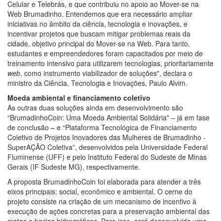
Celular e Telebrás, e que contribuiu no apoio ao Mover-se na
Web Brumadinho. Entendemos que era necessário ampliar
iniciativas no âmbito da ciência, tecnologia e inovações, e
incentivar projetos que buscam mitigar problemas reais da
cidade, objetivo principal do Mover-se na Web. Para tanto,
estudantes e empreendedores foram capacitados por meio de
treinamento intensivo para utilizarem tecnologias, prioritariamente
web
, como instrumento viabilizador de soluções", declara o
ministro da Ciência, Tecnologia e Inovações, Paulo Alvim.
Moeda ambiental e financiamento coletivo
As outras duas soluções ainda em desenvolvimento são
“BrumadinhoCoin: Uma Moeda Ambiental Solidária” – já em fase
de conclusão – e “Plataforma Tecnológica de Financiamento
Coletivo de Projetos Inovadores das Mulheres de Brumadinho -
SuperAÇÃO Coletiva”, desenvolvidos pela Universidade Federal
Fluminense (UFF) e pelo Instituto Federal do Sudeste de Minas
Gerais (IF Sudeste MG), respectivamente.
A proposta BrumadinhoCoin foi elaborada para atender a três
eixos principais: social, econômico e ambiental. O cerne do
projeto consiste na criação de um mecanismo de incentivo à
execução de ações concretas para a preservação ambiental das
matas e bacias hidrográficas. Para isso, será desenvolvida uma