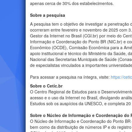
apenas cerca de 30% dos estabelecimentos.
Sobre a pesquisa
A pesquisa tem o objetivo de investigar a penetração 
ocorreram entre fevereiro e novembro de 2025 com 3.2
Gestor da Internet no Brasil (CGI.br) por meio do Ce
Informação e Coordenação do Ponto BR (NIC.br) e con
Econômico (OCDE), Comissão Econômica para a Améric
apoio institucional e técnico do Ministério da Saúde
Nacional das Secretarias Municipais de Saúde (Conas
de especialistas vinculados a importantes universidad
Para acessar a pesquisa na íntegra, visite:
https://cet
Sobre o Cetic.br
O Centro Regional de Estudos para o Desenvolvimento 
acesso e o uso da Internet no Brasil, divulgando aná
Estudos sob os auspícios da UNESCO, e completa 20
Sobre o Núcleo de Informação e Coordenação do 
O Núcleo de Informação e Coordenação do Ponto BR 
bem como da distribuição de números IP e do registro