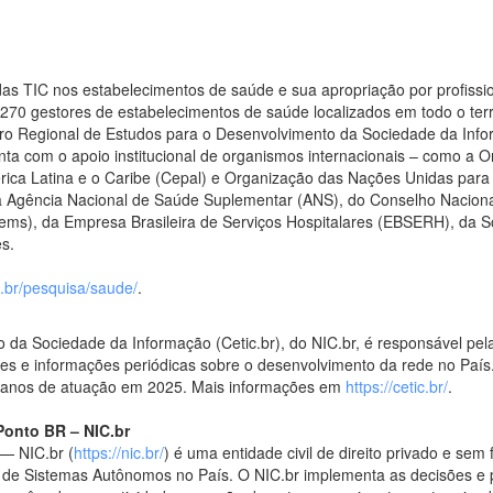
das TIC nos estabelecimentos de saúde e sua apropriação por profissio
70 gestores de estabelecimentos de saúde localizados em todo o terri
ntro Regional de Estudos para o Desenvolvimento da Sociedade da Inf
ta com o apoio institucional de organismos internacionais – como a
a Latina e o Caribe (Cepal) e Organização das Nações Unidas para a
, da Agência Nacional de Saúde Suplementar (ANS), do Conselho Nacio
ems), da Empresa Brasileira de Serviços Hospitalares (EBSERH), da So
es.
ic.br/pesquisa/saude/
.
da Sociedade da Informação (Cetic.br), do NIC.br, é responsável pela
lises e informações periódicas sobre o desenvolvimento da rede no Paí
 anos de atuação em 2025. Mais informações em
https://cetic.br/
.
Ponto BR – NIC.br
— NIC.br (
https://nic.br/
) é uma entidade civil de direito privado e sem
 de Sistemas Autônomos no País. O NIC.br implementa as decisões e pr