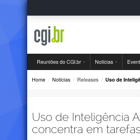
Ir
para
o
conteúdo
Menu
Reuniões do CGI.br
Notícias
Even
Principal
Home
Notícias
Releases
Uso de Intelig
Uso de Inteligência Ar
concentra em tarefas