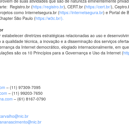
provêm de suas atividades que são de natureza eminentemente privad
arte: Registro.br (
https://registro.br
), CERT.br (
https://cert.br/
), Ceptro.
projetos como Internetsegura.br (
https://internetsegura.br
) e Portal de 
 Chapter São Paulo (
https://w3c.br/).
br
 estabelecer diretrizes estratégicas relacionadas ao uso e desenvolvim
do a qualidade técnica, a inovação e a disseminação dos serviços ofert
rnança da Internet democrático, elogiado internacionalmente, em que
ações são os 10 Princípios para a Governança e Uso da Internet (
htt
com
– (11) 97309-7095
.com
– (11) 99203-7650
na.com
– (61) 8167-0790
carvalho@nic.br
ananascimento@nic.br