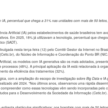
m IA, percentual que chega a 31% nas unidades com mais de 50 leitos,
ência Artificial (IA) pelos estabelecimentos de saúde brasileiros tem 
ativos. Em 2025, 18% já utilizavam a tecnologia, percentual que cheg
tico (SADT).
ulgada nesta terça-feira (12) pelo Comitê Gestor da Internet no Bras
Cetic.br), do Núcleo de Informação e Coordenação do Ponto BR (NIC.
a Artificial, os modelos com IA generativa são os mais adotados, pres
rocessos (48%). A principal aplicação da IA está relacionada à organ
mento da eficiência dos tratamentos (32%).
ica, com a ampliação do escopo de investigação sobre
Big Data
e IA 
lizado até 2024. "Nos últimos anos, observamos uma rápida disseminaç
ra compreender como essas tecnologias vêm sendo incorporadas pelo c
tudos para o Desenvolvimento da Sociedade da Informação (Cetic.br).
nfrenta obstáculos significativos: nos hospitais com mais de 50 leitos