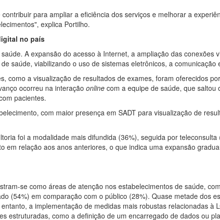
contribuir para ampliar a eficiência dos serviços e melhorar a experiên
lecimentos", explica Portilho.
gital no país
a saúde. A expansão do acesso à Internet, a ampliação das conexões vi
de saúde, viabilizando o uso de sistemas eletrônicos, a comunicação en
tes, como a visualização de resultados de exames, foram oferecidos 
vanço ocorreu na interação
online
com a equipe de saúde, que saltou
com pacientes.
stabelecimento, com maior presença em SADT para visualização de resu
ltoria foi a modalidade mais difundida (36%), seguida por teleconsulta
o em relação aos anos anteriores, o que indica uma expansão gradua
stram-se como áreas de atenção nos estabelecimentos de saúde, com 
vado (54%) em comparação com o público (28%). Quase metade dos es
o entanto, a implementação de medidas mais robustas relacionadas à
es estruturadas, como a definição de um encarregado de dados ou pla