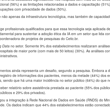
itucional (56%) e as limitações relacionadas a dados e capacitação (51
ocupações com privacidade de dados (50%).
 não apenas da infraestrutura tecnológica, mas também de capacidade
xige profissionais qualificados para que essa tecnologia seja aplicada 
undamental para sustentar a adoção ética da IA em um setor que lida c
coordenadora de projetos de pesquisas do Cetic.br.
g Data
no setor. Somente 9% dos estabelecimentos realizaram análise
ospitais de maior porte (com mais de 50 leitos) (30%). As análises c
nistrativos.
imentos ainda representa um desafio, segundo a pesquisa. Embora a d
ra registro de informações dos pacientes, menos da metade (44%) dos
, sendo que há uma maior incidência no setor público (64%) do que n
eber relatório sobre assistência prestada ao paciente (55% dos públi
públicos e 29% dos privados).
tigou a integração à Rede Nacional de Dados em Saúde (RNDS) do Mini
saúde. Os dados indicam que 44% dos estabelecimentos estão conecta