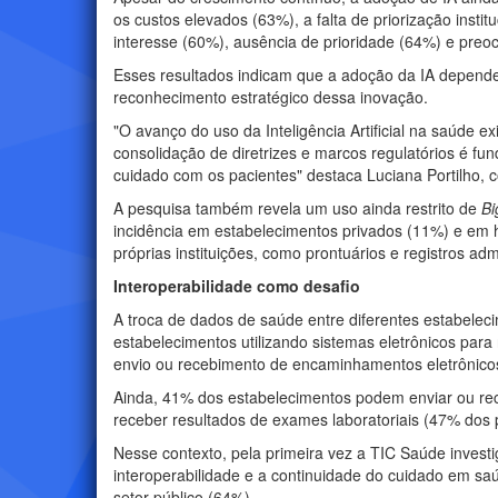
os custos elevados (63%), a falta de priorização inst
interesse (60%), ausência de prioridade (64%) e pre
Esses resultados indicam que a adoção da IA depende
reconhecimento estratégico dessa inovação.
"O avanço do uso da Inteligência Artificial na saúde e
consolidação de diretrizes e marcos regulatórios é f
cuidado com os pacientes" destaca Luciana Portilho, 
A pesquisa também revela um uso ainda restrito de
Bi
incidência em estabelecimentos privados (11%) e em h
próprias instituições, como prontuários e registros admi
Interoperabilidade como desafio
A troca de dados de saúde entre diferentes estabelec
estabelecimentos utilizando sistemas eletrônicos pa
envio ou recebimento de encaminhamentos eletrônicos
Ainda, 41% dos estabelecimentos podem enviar ou rec
receber resultados de exames laboratoriais (47% dos 
Nesse contexto, pela primeira vez a TIC Saúde inves
interoperabilidade e a continuidade do cuidado em 
setor público (64%).