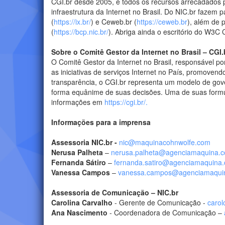
CGI.br desde 2005, e todos os recursos arrecadados 
infraestrutura da Internet no Brasil. Do NIC.br fazem p
(
https://ix.br/
) e Ceweb.br (
https://ceweb.br
), além de 
(
https://bcp.nic.br/
). Abriga ainda o escritório do W3C
Sobre o Comitê Gestor da Internet no Brasil – CGI.
O Comitê Gestor da Internet no Brasil, responsável por
as iniciativas de serviços Internet no País, promoven
transparência, o CGI.br representa um modelo de gove
forma equânime de suas decisões. Uma de suas formul
informações em
https://cgi.br/.
Informações para a imprensa
Assessoria NIC.br -
nic@maquinacohnwolfe.com
Nerusa Palheta
–
nerusa.palheta@agenciamaquina.
Fernanda Sátiro
–
fernanda.satiro@agenciamaquina
Vanessa Campos
–
vanessa.campos@agenciamaqui
Assessoria de Comunicação – NIC.br
Carolina Carvalho
- Gerente de Comunicação -
carol
Ana Nascimento
- Coordenadora de Comunicação –