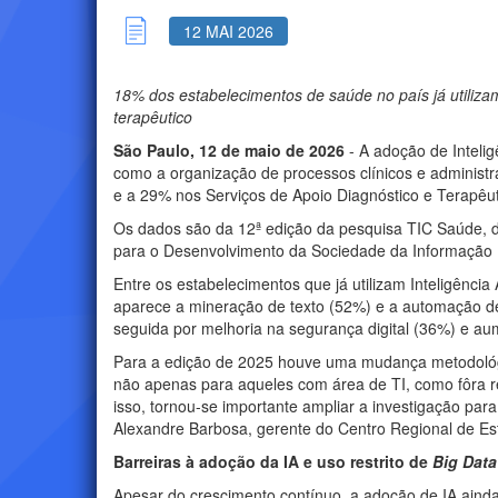
12 MAI 2026
18% dos estabelecimentos de saúde no país já utiliza
terapêutico
São Paulo, 12 de maio de 2026
- A adoção de Intelig
como a organização de processos clínicos e administr
e a 29% nos Serviços de Apoio Diagnóstico e Terapêu
Os dados são da 12ª edição da pesquisa TIC Saúde, div
para o Desenvolvimento da Sociedade da Informação (
Entre os estabelecimentos que já utilizam Inteligênci
aparece a mineração de texto (52%) e a automação de p
seguida por melhoria na segurança digital (36%) e au
Para a edição de 2025 houve uma mudança metodológ
não apenas para aqueles com área de TI, como fôra rea
isso, tornou-se importante ampliar a investigação pa
Alexandre Barbosa, gerente do Centro Regional de Es
Barreiras à adoção da IA e uso restrito de
Big Data
Apesar do crescimento contínuo, a adoção de IA ainda e