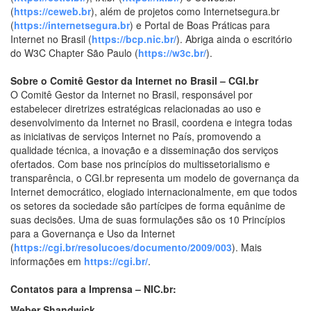
(
https://ceweb.br
), além de projetos como Internetsegura.br
(
https://internetsegura.br
) e Portal de Boas Práticas para
Internet no Brasil (
https://bcp.nic.br/
). Abriga ainda o escritório
do W3C Chapter São Paulo (
https://w3c.br/
).
Sobre o Comitê Gestor da Internet no Brasil – CGI.br
O
Comitê Gestor da Internet no Brasil
, responsável por
estabelecer diretrizes estratégicas relacionadas ao uso e
desenvolvimento da Internet no Brasil, coordena e integra todas
as iniciativas de serviços Internet no País, promovendo a
qualidade técnica, a inovação e a disseminação dos serviços
ofertados. Com base nos princípios do multissetorialismo e
transparência, o CGI.br representa um modelo de governança da
Internet democrático, elogiado internacionalmente, em que todos
os setores da sociedade são partícipes de forma equânime de
suas decisões. Uma de suas formulações são os 10 Princípios
para a Governança e Uso da Internet
(
https://cgi.br/resolucoes/documento/2009/003
). Mais
informações em
https://cgi.br/
.
Contatos para a Imprensa – NIC.br:
Weber Shandwick