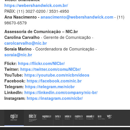
https://webershandwick.com.br/
PABX: (11) 3027-0200 / 3531-4950
Ana Nascimento -
anascimento@webershandwick.com
- (11)
98670-6579
Assessoria de Comunicação – NIC.br
Carolina Carvalho
- Gerente de Comunicação -
carolcarvalho@nic.br
Soraia Marino
- Coordenadora de Comunicação -
soraia@nic.br
Flickr:
https://flickr.com/NICbr/
Twitter:
https://twitter.com/comuNICbr/
YouTube:
https://youtube.com/nicbrvideos
Facebook:
https://facebook.com/nic.br
Telegram:
https://telegram.me/nicbr
LinkedIn:
https://linkedin.com/company/nic-
br/
Instagram:
https://instagram.com/nicbr/