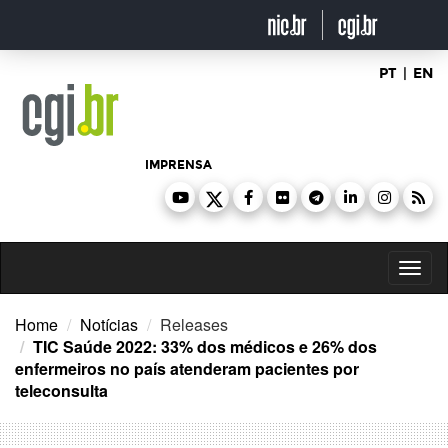
Ir
para
o
conteúdo
PT
|
EN
IMPRENSA
Toggl
naviga
Home
Notícias
Releases
TIC Saúde 2022: 33% dos médicos e 26% dos
enfermeiros no país atenderam pacientes por
teleconsulta