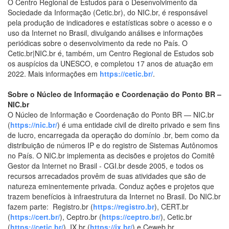
O Centro Regional de Estudos para o Desenvolvimento da
Sociedade da Informação (Cetic.br), do NIC.br, é responsável
pela produção de indicadores e estatísticas sobre o acesso e o
uso da Internet no Brasil, divulgando análises e informações
periódicas sobre o desenvolvimento da rede no País. O
Cetic.br|NIC.br é, também, um Centro Regional de Estudos sob
os auspícios da UNESCO, e completou 17 anos de atuação em
2022. Mais informações em
https://cetic.br/
.
Sobre o Núcleo de Informação e Coordenação do Ponto BR –
NIC.br
O Núcleo de Informação e Coordenação do Ponto BR — NIC.br
(
https://nic.br/
) é uma entidade civil de direito privado e sem fins
de lucro, encarregada da operação do domínio .br, bem como da
distribuição de números IP e do registro de Sistemas Autônomos
no País. O NIC.br implementa as decisões e projetos do Comitê
Gestor da Internet no Brasil - CGI.br desde 2005, e todos os
recursos arrecadados provêm de suas atividades que são de
natureza eminentemente privada. Conduz ações e projetos que
trazem benefícios à infraestrutura da Internet no Brasil. Do NIC.br
fazem parte: Registro.br (
https://registro.br
), CERT.br
(
https://cert.br/
), Ceptro.br (
https://ceptro.br/
), Cetic.br
(
https://cetic.br/
), IX.br (
https://ix.br/
) e Ceweb.br