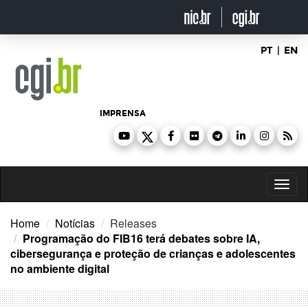
Ir
para
o
conteúdo
PT
|
EN
IMPRENSA
Toggl
naviga
Home
Notícias
Releases
Programação do FIB16 terá debates sobre IA,
cibersegurança e proteção de crianças e adolescentes
no ambiente digital