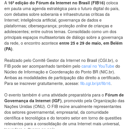
A
16ª edição do Fórum da Internet no Brasil (FIB16)
coloca
em pauta uma agenda estratégica para o futuro digital do país,
com debates sobre soberania e infraestruturas críticas da
Internet; inteligência artificial, governança de dados e
plataformas; cibersegurança; proteção
online
de crianças e
adolescentes; entre outros temas. Consolidado como um dos
principais espaços multissetoriais de diálogo sobre a governança
da rede, o encontro acontece
entre 25 e 29 de maio, em Belém
(PA)
.
Realizado pelo Comitê Gestor da Internet no Brasil (CGI.br), o
FIB pode ser acompanhado também pelo
canal no YouTube
do
Núcleo de Informação e Coordenação do Ponto BR (NIC.br).
Ambas as modalidades de participação dão direito a certificado.
Para se inscrever gratuitamente, acesse:
fib.cgi.br/pt/fib16
.
O evento também é uma atividade preparatória para o
Fórum de
Governança da Internet (IGF)
, promovido pela Organização das
Nações Unidas (ONU). O FIB reúne anualmente representantes
dos setores governamental, empresarial, da comunidade
científica e tecnológica e do terceiro setor em torno de questões
relevantes para a consolidação de uma Internet mais universal,