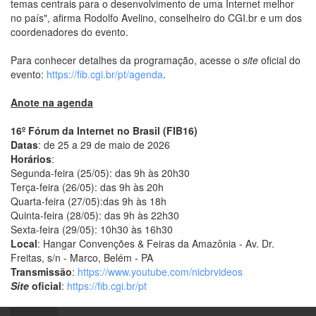
temas centrais para o desenvolvimento de uma Internet melhor
no país", afirma Rodolfo Avelino, conselheiro do CGI.br e um dos
coordenadores do evento.
Para conhecer detalhes da programação, acesse o
site
oficial do
evento:
https://fib.cgi.br/pt/agenda
.
Anote na agenda
16º Fórum da Internet no Brasil (FIB16)
Datas
: de 25 a 29 de maio de 2026
Horários
:
Segunda-feira (25/05): das 9h às 20h30
Terça-feira (26/05): das 9h às 20h
Quarta-feira (27/05):das 9h às 18h
Quinta-feira (28/05): das 9h às 22h30
Sexta-feira (29/05): 10h30 às 16h30
Local
: Hangar Convenções & Feiras da Amazônia - Av. Dr.
Freitas, s/n - Marco, Belém - PA
Transmissão
:
https://www.youtube.com/nicbrvideos
Site
oficial
:
https://fib.cgi.br/pt