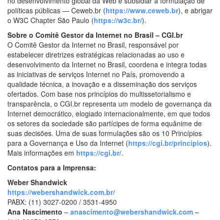
no desenvolvimento global da Web e subsidiar a formulação de
políticas públicas — Ceweb.br (
https://www.ceweb.br
), e abrigar
o W3C Chapter São Paulo (
https://w3c.br/
).
Sobre o Comitê Gestor da Internet no Brasil – CGI.br
O Comitê Gestor da Internet no Brasil, responsável por
estabelecer diretrizes estratégicas relacionadas ao uso e
desenvolvimento da Internet no Brasil, coordena e integra todas
as iniciativas de serviços Internet no País, promovendo a
qualidade técnica, a inovação e a disseminação dos serviços
ofertados. Com base nos princípios do multissetorialismo e
transparência, o CGI.br representa um modelo de governança da
Internet democrático, elogiado internacionalmente, em que todos
os setores da sociedade são partícipes de forma equânime de
suas decisões. Uma de suas formulações são os 10 Princípios
para a Governança e Uso da Internet (
https://cgi.br/principios
).
Mais informações em
https://cgi.br/
.
Contatos para a Imprensa:
Weber Shandwick
https://webershandwick.com.br/
PABX: (11) 3027-0200 / 3531-4950
Ana Nascimento
–
anascimento@webershandwick.com
–