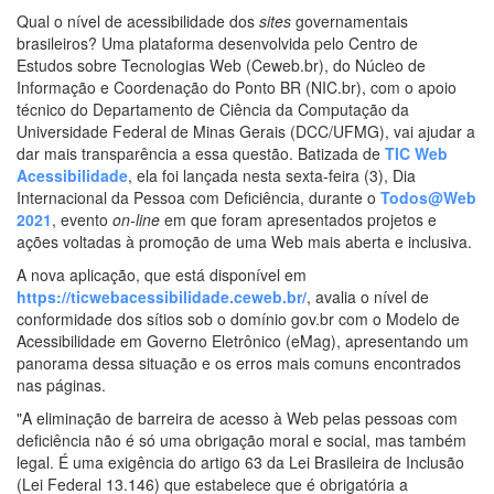
Qual o nível de acessibilidade dos
sites
governamentais
brasileiros? Uma plataforma desenvolvida pelo Centro de
Estudos sobre Tecnologias Web (Ceweb.br), do Núcleo de
Informação e Coordenação do Ponto BR (NIC.br), com o apoio
técnico do Departamento de Ciência da Computação da
Universidade Federal de Minas Gerais (DCC/UFMG), vai ajudar a
dar mais transparência a essa questão. Batizada de
TIC Web
Acessibilidade
, ela foi lançada nesta sexta-feira (3), Dia
Internacional da Pessoa com Deficiência, durante o
Todos@Web
2021
, evento
on-line
em que foram apresentados projetos e
ações voltadas à promoção de uma Web mais aberta e inclusiva.
A nova aplicação, que está disponível em
https://ticwebacessibilidade.ceweb.br/
, avalia o nível de
conformidade dos sítios sob o domínio gov.br com o Modelo de
Acessibilidade em Governo Eletrônico (eMag), apresentando um
panorama dessa situação e os erros mais comuns encontrados
nas páginas.
"A eliminação de barreira de acesso à Web pelas pessoas com
deficiência não é só uma obrigação moral e social, mas também
legal. É uma exigência do artigo 63 da Lei Brasileira de Inclusão
(Lei Federal 13.146) que estabelece que é obrigatória a