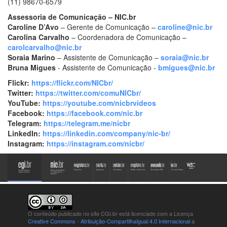
(11) 98670-6579
Assessoria de Comunicação – NIC.br
Caroline D’Avo
– Gerente de Comunicação –
caroline@nic.br
Carolina Carvalho
– Coordenadora de Comunicação –
carolcarvalho@nic.br
Soraia Marino
– Assistente de Comunicação –
soraia@nic.br
Bruna Migues
- Assistente de Comunicação -
bmigues@nic.br
Flickr:
https://flickr.com/NICbr/
Twitter:
https://twitter.com/comuNICbr/
YouTube:
https://youtube.com/nicbrvideos
Facebook:
https://facebook.com/nic.br
Telegram:
https://telegram.me/nicbr
LinkedIn:
https://linkedin.com/company/nic-br/
Instagram:
https://instagram.com/nicbr/
O conteúdo publicado no site CGI.br está
licenciado com a Licença
Creative Commons - Atribuição-CompartilhaIgual 4.0 Internacional
a