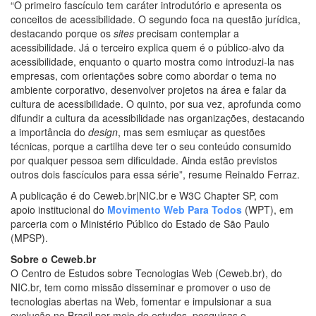
“O primeiro fascículo tem caráter introdutório e apresenta os
conceitos de acessibilidade. O segundo foca na questão jurídica,
destacando porque os
sites
precisam contemplar a
acessibilidade. Já o terceiro explica quem é o público-alvo da
acessibilidade, enquanto o quarto mostra como introduzi-la nas
empresas, com orientações sobre como abordar o tema no
ambiente corporativo, desenvolver projetos na área e falar da
cultura de acessibilidade. O quinto, por sua vez, aprofunda como
difundir a cultura da acessibilidade nas organizações, destacando
a importância do
design
, mas sem esmiuçar as questões
técnicas, porque a cartilha deve ter o seu conteúdo consumido
por qualquer pessoa sem dificuldade. Ainda estão previstos
outros dois fascículos para essa série”, resume Reinaldo Ferraz.
A publicação é do Ceweb.br|NIC.br e W3C Chapter SP, com
apoio institucional do
Movimento Web Para Todos
(WPT), em
parceria com o Ministério Público do Estado de São Paulo
(MPSP).
Sobre o Ceweb.br
O Centro de Estudos sobre Tecnologias Web (Ceweb.br), do
NIC.br, tem como missão disseminar e promover o uso de
tecnologias abertas na Web, fomentar e impulsionar a sua
evolução no Brasil por meio de estudos, pesquisas e