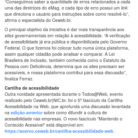
“Conseguimos saber a quantidade de erros relacionados a cada
uma das diretrizes do eMag, e cada tipo de erro possui um
link
que direciona o usuário para instruções sobre como resolvê-lo”,
afirma o especialista do Ceweb.br.
O principal objetivo da iniciativa é dar mais transparência aos
sites
governamentais em relação à acessibilidade. “A verificação
de acessibilidade já era pública e disponibilizada pelo Governo
Federal. O que fizemos foi colocar tudo numa única plataforma,
assim qualquer cidadão pode analisar e comparar. A Lei
Brasileira de Inclusão, também conhecida como o Estatuto da
Pessoa com Deficiência, determina que os
sites
precisam ser
acessíveis, e nossa plataforma contribui para essa discussão”,
finaliza Ferraz.
Cartilha de acessibilidade
Outra novidade apresentada durante o Todos@Web, evento
realizado pelo Ceweb.br|NIC.br, foi o 5º fascículo da Cartilha
Acessibilidade na Web, que aprofunda uma discussão levantada
na
edição anterior
sobre como difundir a cultura de
acessibilidade nas empresas. O novo fascículo "Mantendo o
Conteúdo Acessível" está disponível em:
https://acervo.ceweb.br/cartilha-acessibilidade-web
.