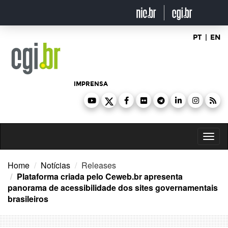
Ir
para
o
conteúdo
PT
|
EN
IMPRENSA
Toggl
naviga
Home
Notícias
Releases
Plataforma criada pelo Ceweb.br apresenta
panorama de acessibilidade dos sites governamentais
brasileiros