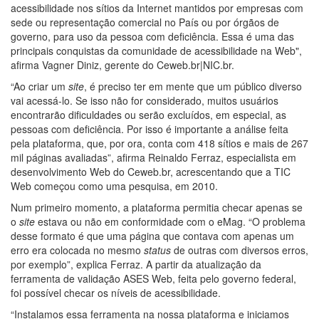
acessibilidade nos sítios da Internet mantidos por empresas com
sede ou representação comercial no País ou por órgãos de
governo, para uso da pessoa com deficiência. Essa é uma das
principais conquistas da comunidade de acessibilidade na Web",
afirma Vagner Diniz, gerente do Ceweb.br|NIC.br.
“Ao criar um
site
, é preciso ter em mente que um público diverso
vai acessá-lo. Se isso não for considerado, muitos usuários
encontrarão dificuldades ou serão excluídos, em especial, as
pessoas com deficiência. Por isso é importante a análise feita
pela plataforma, que, por ora, conta com 418 sítios e mais de 267
mil páginas avaliadas”, afirma Reinaldo Ferraz, especialista em
desenvolvimento Web do Ceweb.br, acrescentando que a TIC
Web começou como uma pesquisa, em 2010.
Num primeiro momento, a plataforma permitia checar apenas se
o
site
estava ou não em conformidade com o eMag. “O problema
desse formato é que uma página que contava com apenas um
erro era colocada no mesmo
status
de outras com diversos erros,
por exemplo”, explica Ferraz. A partir da atualização da
ferramenta de validação ASES Web, feita pelo governo federal,
foi possível checar os níveis de acessibilidade.
“Instalamos essa ferramenta na nossa plataforma e iniciamos