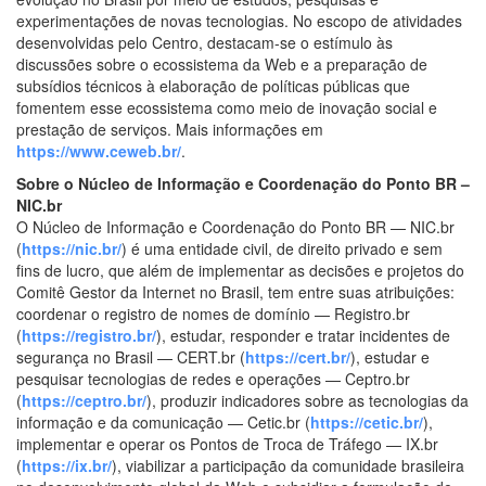
experimentações de novas tecnologias. No escopo de atividades
desenvolvidas pelo Centro, destacam-se o estímulo às
discussões sobre o ecossistema da Web e a preparação de
subsídios técnicos à elaboração de políticas públicas que
fomentem esse ecossistema como meio de inovação social e
prestação de serviços. Mais informações em
https://www.ceweb.br/
.
Sobre o Núcleo de Informação e Coordenação do Ponto BR –
NIC.br
O Núcleo de Informação e Coordenação do Ponto BR — NIC.br
(
https://nic.br/
) é uma entidade civil, de direito privado e sem
fins de lucro, que além de implementar as decisões e projetos do
Comitê Gestor da Internet no Brasil, tem entre suas atribuições:
coordenar o registro de nomes de domínio — Registro.br
(
https://registro.br/
), estudar, responder e tratar incidentes de
segurança no Brasil — CERT.br (
https://cert.br/
), estudar e
pesquisar tecnologias de redes e operações — Ceptro.br
(
https://ceptro.br/
), produzir indicadores sobre as tecnologias da
informação e da comunicação — Cetic.br (
https://cetic.br/
),
implementar e operar os Pontos de Troca de Tráfego — IX.br
(
https://ix.br/
), viabilizar a participação da comunidade brasileira