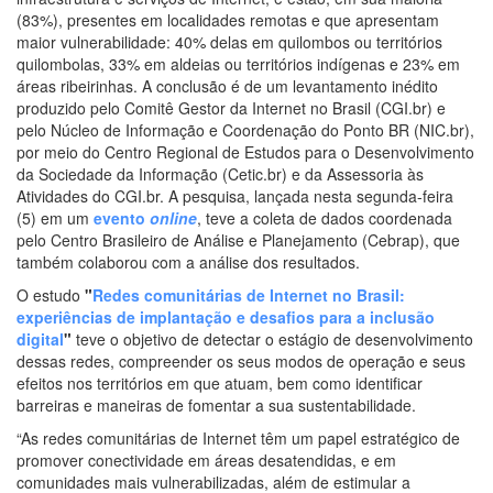
(83%), presentes em localidades remotas e que apresentam
maior vulnerabilidade: 40% delas em quilombos ou territórios
quilombolas, 33% em aldeias ou territórios indígenas e 23% em
áreas ribeirinhas. A conclusão é de um levantamento inédito
produzido pelo Comitê Gestor da Internet no Brasil (CGI.br) e
pelo Núcleo de Informação e Coordenação do Ponto BR (NIC.br),
por meio do Centro Regional de Estudos para o Desenvolvimento
da Sociedade da Informação (Cetic.br) e da Assessoria às
Atividades do CGI.br. A pesquisa, lançada nesta segunda-feira
(5) em um
evento
online
, teve a coleta de dados coordenada
pelo Centro Brasileiro de Análise e Planejamento (Cebrap), que
também colaborou com a análise dos resultados.
O estudo
"
Redes comunitárias de Internet no Brasil:
experiências de implantação e desafios para a inclusão
digital
"
teve o objetivo de detectar o estágio de desenvolvimento
dessas redes, compreender os seus modos de operação e seus
efeitos nos territórios em que atuam, bem como identificar
barreiras e maneiras de fomentar a sua sustentabilidade.
“As redes comunitárias de Internet têm um papel estratégico de
promover conectividade em áreas desatendidas, e em
comunidades mais vulnerabilizadas, além de estimular a