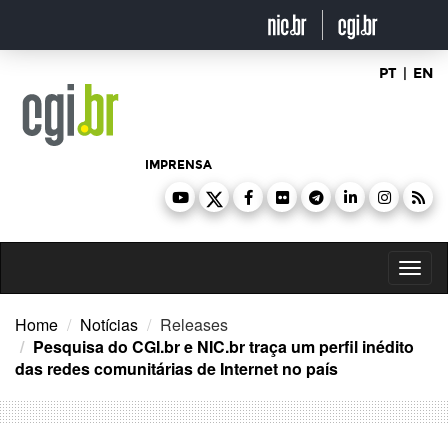
Ir
para
o
conteúdo
PT
|
EN
IMPRENSA
Toggl
naviga
Home
Notícias
Releases
Pesquisa do CGI.br e NIC.br traça um perfil inédito
das redes comunitárias de Internet no país