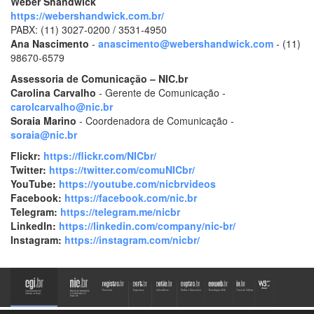
Weber Shandwick
https://webershandwick.com.br/
PABX: (11) 3027-0200 / 3531-4950
Ana Nascimento
-
anascimento@webershandwick.com
- (11)
98670-6579
Assessoria de Comunicação – NIC.br
Carolina Carvalho
- Gerente de Comunicação -
carolcarvalho@nic.br
Soraia Marino
- Coordenadora de Comunicação -
soraia@nic.br
Flickr:
https://flickr.com/NICbr/
Twitter:
https://twitter.com/comuNICbr/
YouTube:
https://youtube.com/nicbrvideos
Facebook:
https://facebook.com/nic.br
Telegram:
https://telegram.me/nicbr
LinkedIn:
https://linkedin.com/company/nic-br/
Instagram:
https://instagram.com/nicbr/