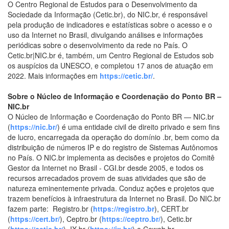
O Centro Regional de Estudos para o Desenvolvimento da
Sociedade da Informação (Cetic.br), do NIC.br, é responsável
pela produção de indicadores e estatísticas sobre o acesso e o
uso da Internet no Brasil, divulgando análises e informações
periódicas sobre o desenvolvimento da rede no País. O
Cetic.br|NIC.br é, também, um Centro Regional de Estudos sob
os auspícios da UNESCO, e completou 17 anos de atuação em
2022. Mais informações em
https://cetic.br/
.
Sobre o Núcleo de Informação e Coordenação do Ponto BR –
NIC.br
O Núcleo de Informação e Coordenação do Ponto BR — NIC.br
(
https://nic.br/
) é uma entidade civil de direito privado e sem fins
de lucro, encarregada da operação do domínio .br, bem como da
distribuição de números IP e do registro de Sistemas Autônomos
no País. O NIC.br implementa as decisões e projetos do Comitê
Gestor da Internet no Brasil - CGI.br desde 2005, e todos os
recursos arrecadados provem de suas atividades que são de
natureza eminentemente privada. Conduz ações e projetos que
trazem benefícios à infraestrutura da Internet no Brasil. Do NIC.br
fazem parte: Registro.br (
https://registro.br
), CERT.br
(
https://cert.br/
), Ceptro.br (
https://ceptro.br/
), Cetic.br
(
https://cetic.br/
), IX.br (
https://ix.br/
) e Ceweb.br