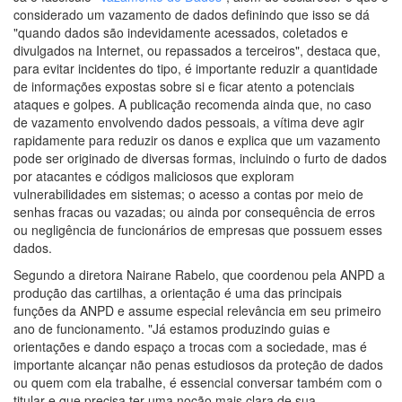
considerado um vazamento de dados definindo que isso se dá
"quando dados são indevidamente acessados, coletados e
divulgados na Internet, ou repassados a terceiros", destaca que,
para evitar incidentes do tipo, é importante reduzir a quantidade
de informações expostas sobre si e ficar atento a potenciais
ataques e golpes. A publicação recomenda ainda que, no caso
de vazamento envolvendo dados pessoais, a vítima deve agir
rapidamente para reduzir os danos e explica que um vazamento
pode ser originado de diversas formas, incluindo o furto de dados
por atacantes e códigos maliciosos que exploram
vulnerabilidades em sistemas; o acesso a contas por meio de
senhas fracas ou vazadas; ou ainda por consequência de erros
ou negligência de funcionários de empresas que possuem esses
dados.
Segundo a diretora Nairane Rabelo, que coordenou pela ANPD a
produção das cartilhas, a orientação é uma das principais
funções da ANPD e assume especial relevância em seu primeiro
ano de funcionamento. "Já estamos produzindo guias e
orientações e dando espaço a trocas com a sociedade, mas é
importante alcançar não penas estudiosos da proteção de dados
ou quem com ela trabalhe, é essencial conversar também com o
titular e que precisa ter uma noção mais clara de sua