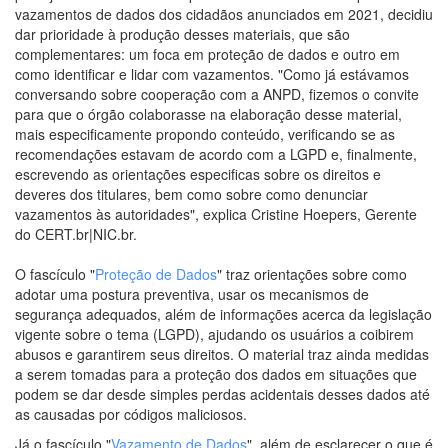
vazamentos de dados dos cidadãos anunciados em 2021, decidiu
dar prioridade à produção desses materiais, que são
complementares: um foca em proteção de dados e outro em
como identificar e lidar com vazamentos. "Como já estávamos
conversando sobre cooperação com a ANPD, fizemos o convite
para que o órgão colaborasse na elaboração desse material,
mais especificamente propondo conteúdo, verificando se as
recomendações estavam de acordo com a LGPD e, finalmente,
escrevendo as orientações especificas sobre os direitos e
deveres dos titulares, bem como sobre como denunciar
vazamentos às autoridades", explica Cristine Hoepers, Gerente
do CERT.br|NIC.br.
O fascículo "
Proteção de Dados
" traz orientações sobre como
adotar uma postura preventiva, usar os mecanismos de
segurança adequados, além de informações acerca da legislação
vigente sobre o tema (LGPD), ajudando os usuários a coibirem
abusos e garantirem seus direitos. O material traz ainda medidas
a serem tomadas para a proteção dos dados em situações que
podem se dar desde simples perdas acidentais desses dados até
as causadas por códigos maliciosos.
Já o fascículo "
Vazamento de Dados
", além de esclarecer o que é