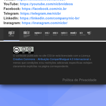
YouTube:
https://youtube.com/nicbrvideos
Facebook:
https://facebook.com/nic.br
Telegram:
https://telegram.me/nicbr
LinkedIn:
https://linkedin.com/company/nic-br/
Instagram:
https://instagram.com/nicbr/
O conteúdo publicado no site CGI.br está
licenciado com a Licença
Creative Commons - Atribuição-CompartilhaIgual 4.0 Internacional
a
menos que condições e/ou restrições adicionais específicas estejam
claramente explícitas na página correspondente.
Política de Privacidade