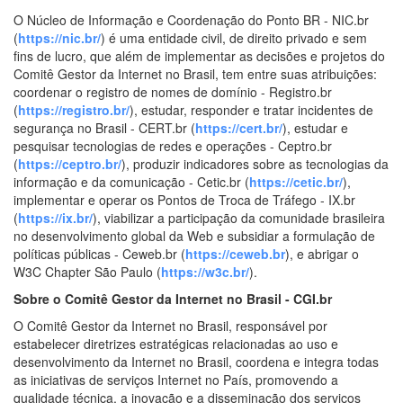
O Núcleo de Informação e Coordenação do Ponto BR - NIC.br
(
https://nic.br/
) é uma entidade civil, de direito privado e sem
fins de lucro, que além de implementar as decisões e projetos do
Comitê Gestor da Internet no Brasil, tem entre suas atribuições:
coordenar o registro de nomes de domínio - Registro.br
(
https://registro.br/
), estudar, responder e tratar incidentes de
segurança no Brasil - CERT.br (
https://cert.br/
), estudar e
pesquisar tecnologias de redes e operações - Ceptro.br
(
https://ceptro.br/
), produzir indicadores sobre as tecnologias da
informação e da comunicação - Cetic.br (
https://cetic.br/
),
implementar e operar os Pontos de Troca de Tráfego - IX.br
(
https://ix.br/
), viabilizar a participação da comunidade brasileira
no desenvolvimento global da Web e subsidiar a formulação de
políticas públicas - Ceweb.br (
https://ceweb.br
), e abrigar o
W3C Chapter São Paulo (
https://w3c.br/
).
Sobre o Comitê Gestor da Internet no Brasil - CGI.br
O Comitê Gestor da Internet no Brasil, responsável por
estabelecer diretrizes estratégicas relacionadas ao uso e
desenvolvimento da Internet no Brasil, coordena e integra todas
as iniciativas de serviços Internet no País, promovendo a
qualidade técnica, a inovação e a disseminação dos serviços