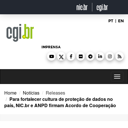
Ir
para
o
conteúdo
PT
|
EN
IMPRENSA
Toggl
naviga
Home
Notícias
Releases
Para fortalecer cultura de proteção de dados no
país, NIC.br e ANPD firmam Acordo de Cooperação