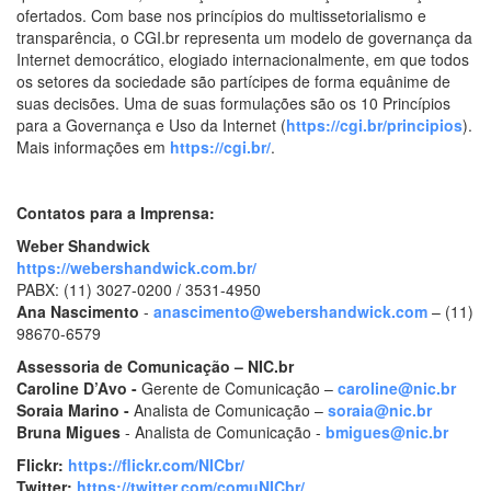
ofertados. Com base nos princípios do multissetorialismo e
transparência, o CGI.br representa um modelo de governança da
Internet democrático, elogiado internacionalmente, em que todos
os setores da sociedade são partícipes de forma equânime de
suas decisões. Uma de suas formulações são os 10 Princípios
para a Governança e Uso da Internet (
https://cgi.br/principios
).
Mais informações em
https://cgi.br/
.
Contatos para a Imprensa:
Weber Shandwick
https://webershandwick.com.br/
PABX: (11) 3027-0200 / 3531-4950
Ana Nascimento
-
anascimento@webershandwick.com
– (11)
98670-6579
Assessoria de Comunicação – NIC.br
Caroline D’Avo -
Gerente de Comunicação –
caroline@nic.br
Soraia Marino -
Analista de Comunicação –
soraia@nic.br
Bruna Migues
- Analista de Comunicação -
bmigues@nic.br
Flickr:
https://flickr.com/NICbr/
Twitter:
https://twitter.com/comuNICbr/