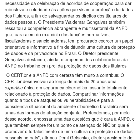
necessidade da celebração de acordos de cooperação para dar
robusteza e celeridade às ações que visam a proteção de dados
dos titulares, a fim de salvaguardar os direitos dos titulares de
dados pessoais. O Presidente Waldemar Gonçalves também
ressaltou a competência abrangente e multissetorial da ANPD
que, para além do exercício das funções normativas,
fiscalizadoras e sancionadoras, tem procurado exercer um papel
orientativo e informativo a fim de difundir uma cultura de proteção
de dados e da privacidade no Brasil. O Diretor-presidente
Gonçalves destacou, ainda, o empenho dos colaboradores da
ANPD no trabalho em prol da proteção de dados dos titulares
"O CERT.br e a ANPD com certeza têm muito a contribuir. O
CERT.br desenvolveu ao longo de mais de 20 anos uma
expertise
única em segurança cibernética, assunto totalmente
relacionado à proteção de dados. Compartilhar informações
quanto a tipos de ataques ou vulnerabilidades e para a
consciência situacional do ambiente cibernético brasileiro será
umas das formas de atuação conjunta. Pretendemos, por meio
desse acordo, endossar uma das questões que é cara à ANPD, e
que também sempre foi um ponto de atenção do NIC.br, que é
promover o fortalecimento de uma cultura de proteção de dados
pessoais no país", afirmou Demi Getschko, diretor-presidente do