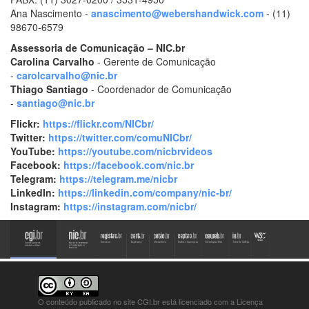
Ana Nascimento -
anascimento@webershandwick.com
- (11)
98670-6579
Assessoria de Comunicação – NIC.br
Carolina Carvalho
- Gerente de Comunicação
-
carolcarvalho@nic.br
Thiago Santiago
- Coordenador de Comunicação
-
santiago@nic.br
Flickr:
https://flickr.com/NICbr/
Twitter:
https://twitter.com/comuNICbr/
YouTube:
https://youtube.com/nicbrvideos
Facebook:
https://facebook.com/nic.br
Telegram:
https://telegram.me/nicbr
LinkedIn:
https://linkedin.com/company/nic-br/
Instagram:
https://instagram.com/nicbr/
O conteúdo publicado no site CGI.br está
licenciado com a Licença