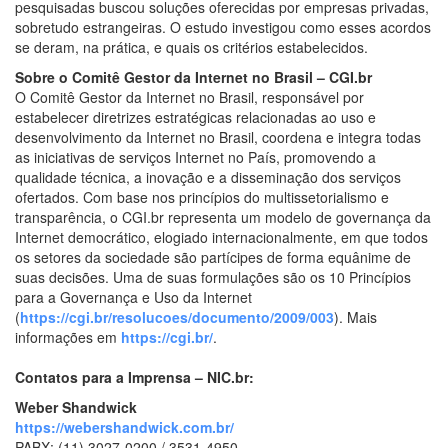
pesquisadas buscou soluções oferecidas por empresas privadas,
sobretudo estrangeiras. O estudo investigou como esses acordos
se deram, na prática, e quais os critérios estabelecidos.
Sobre o Comitê Gestor da Internet no Brasil – CGI.br
O Comitê Gestor da Internet no Brasil, responsável por
estabelecer diretrizes estratégicas relacionadas ao uso e
desenvolvimento da Internet no Brasil, coordena e integra todas
as iniciativas de serviços Internet no País, promovendo a
qualidade técnica, a inovação e a disseminação dos serviços
ofertados. Com base nos princípios do multissetorialismo e
transparência, o CGI.br representa um modelo de governança da
Internet democrático, elogiado internacionalmente, em que todos
os setores da sociedade são partícipes de forma equânime de
suas decisões. Uma de suas formulações são os 10 Princípios
para a Governança e Uso da Internet
(
https://cgi.br/resolucoes/documento/2009/003
). Mais
informações em
https://cgi.br/
.
Contatos para a Imprensa – NIC.br:
Weber Shandwick
https://webershandwick.com.br/
PABX: (11) 3027-0200 / 3531-4950