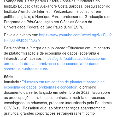
Evangelista. Participaram Priscila Gonsales, fundadora do
Instituto Educadigital; Alexandre Costa Barbosa, pesquisador do
Instituto Alemão de Internet – Weizenbaum e consultor em
políticas digitais; e Henrique Parra, professor da Graduação e do
Programa de Pós-Graduação em Ciências Sociais da
Universidade Federal de São Paulo (UNIFESP).
Reveja o evento em:
https://www.youtube.com/live/xL8gzNklE80?
si=HXT-uQicbT15X9lv
Para conferir a íntegra da publicação “Educação em um cenário
de plataformização e de economia de dados: soberania e
infraestrutura”, acesse:
https://cgi.br/publicacao/educacao-em-
um-cenario-de-plataformizacao-e-de-economia-de-dados-
soberania-e-infraestrutura/
Série
Intitulado “
Educação em um cenário de plataformização e de
economia de dados: problemas e conceitos
”, o primeiro
documento da série, lançado em setembro de 2022, falou sobre
as preocupações trazidas pela entrada irrrestrita de recursos
tecnológicos na educação, processo intensificado pela Pandemia
COVID-19. Ressaltou que, ao ofertar serviços aparentemente
gratuitos, grandes corporações estrangeiras têm como